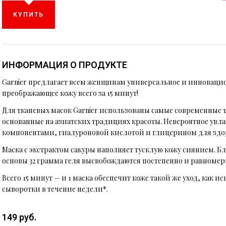
КУПИТЬ
ИНФОРМАЦИЯ О ПРОДУКТЕ
Garnier предлагает всем женщинам универсальное и инновацио
преображающее кожу всего за 15 минут!
Для тканевых масок Garnier использованы самые современные т
основанные на азиатских традициях красоты. Невероятное у
компонентами, гиалуроновой кислотой и глицерином для здо
Маска с экстрактом сакуры наполняет тусклую кожу сиянием. Б
основы 32 грамма геля высвобождаются постепенно и равномер
Всего 15 минут — и 1 маска обеспечит коже такой же уход, как
сыворотки в течение недели*.
149 руб.