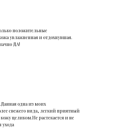
 только положительные
кожа увлажненная и отдохнувшая.
начно ДА!
Данная одна из моих
лее свежего вида, легкий приятный
кожу целиком.Не растекается и не
 ухода