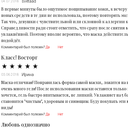
svetaad
04.07.2018
В первые минуты было ощутимое пощипывание кожи, к вечеру
новых средств в те дни не использовала, поэтому повторять экс
Так что, девушки с чувствительной или склонной к аллергии к
Справедливости ради стоит отметить, что сразу после снятия 
увлажнённой. Поэтому вполне вероятно, что маска действитель
подойдёт.
Комментарий был полезен?
Да
Нет
Класс! Восторг
Ирина
03.06.2018
Маска отличная! Понравилась форма самой маски, ложится на в
очень много геля! После использования маски остаются тольк
хочется, гель быстро впитывается, не липкий. Увлажняет на 5 
становится "чистым", здоровым и сияющим. Буду покупать эти м
виды!
Комментарий был полезен?
Да
Нет
Любовь однозначно