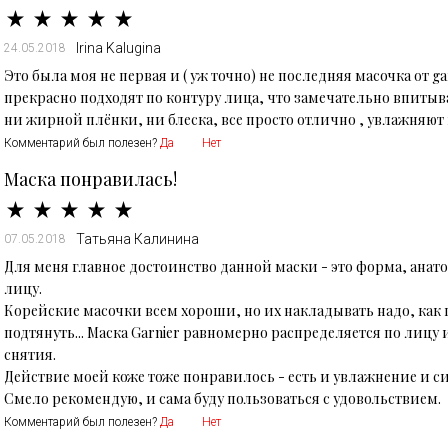
Irina Kalugina
24.05.2018
Это была моя не первая и ( уж точно) не последняя масочка от ga
прекрасно подходят по контуру лица, что замечательно впитыв
ни жирной плёнки, ни блеска, все просто отлично , увлажняют 
Комментарий был полезен?
Да
Нет
Маска понравилась!
Татьяна Калинина
07.05.2018
Для меня главное достоинство данной маски - это форма, ана
лицу.
Корейские масочки всем хороши, но их накладывать надо, как па
подтянуть... Маска Garnier равномерно распределяется по лицу 
снятия.
Действие моей коже тоже понравилось - есть и увлажнение и с
Смело рекомендую, и сама буду пользоваться с удовольствием.
Комментарий был полезен?
Да
Нет