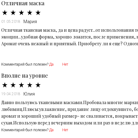
Отличная маска
Мария
01.05.2018
Отличная тканевая маска, да и цена радует...от использования
эмоции...удобная форма, хорошо ложится, после применения, 
Аромат очень нежный и приятный. Приобрету ли я еще? Одноз
Комментарий был полезен?
Да
Нет
Вполне на уровне
Юлия
19.04.2018
Давно пользуюсь тканевыми масками.Пробовала многие марки.
любимиц.Плюсы:увлажнение, придание лицу отдохнувшего, бо
аромат и хороший удобный размер- не сваливается, покрывает 
сухая.Использую перед вечерним выходом или раз в неделю для
Комментарий был полезен?
Да
Нет