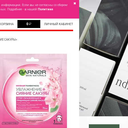
✖
й информации. Если вы не согласны со сбором
ных. Подробнее - в нашей
Политике
0
₽
КОРЗИНА
ЛИЧНЫЙ КАБИНЕТ
ИЕ САКУРЫ»