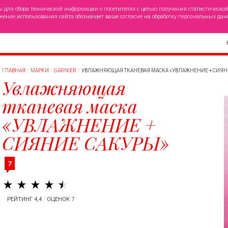
ы для сбора технической информации о посетителях с целью получения статистическо
жение использования сайта обозначает ваше согласие на обработку персональных дан
ГЛАВНАЯ
МАРКИ
GARNIER
УВЛАЖНЯЮЩАЯ ТКАНЕВАЯ МАСКА «УВЛАЖНЕНИЕ + СИЯН
Увлажняющая
тканевая маска
«УВЛАЖНЕНИЕ +
СИЯНИЕ САКУРЫ»
7
РЕЙТИНГ 4,4
/
ОЦЕНОК 7