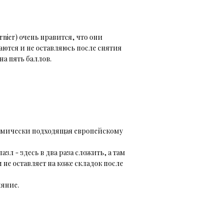
rnier) очень нравится, что они
аются и не оставляюсь после снятия
на пять баллов.
томически подходящая европейскому
зл - здесь в два раза сложить, а там
и не оставляет на коже складок после
ияние.