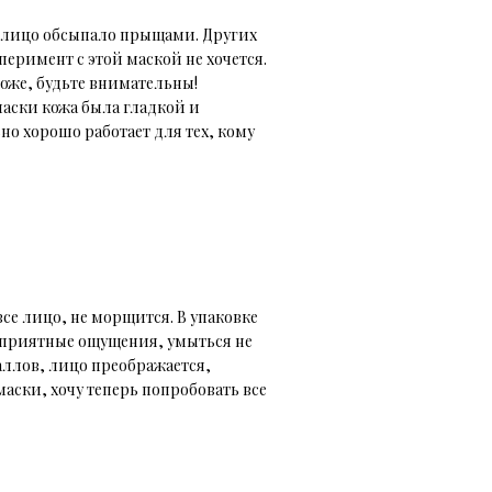
 лицо обсыпало прыщами. Других
перимент с этой маской не хочется.
оже, будьте внимательны!
маски кожа была гладкой и
но хорошо работает для тех, кому
се лицо, не морщится. В упаковке
о приятные ощущения, умыться не
баллов, лицо преображается,
аски, хочу теперь попробовать все