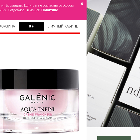
✖
й информации. Если вы не согласны со сбором
ных. Подробнее - в нашей
Политике
0
₽
КОРЗИНА
ЛИЧНЫЙ КАБИНЕТ