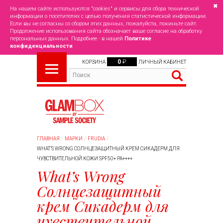
✖
На нашем сайте используются "cookies" и сервисы для сбора технической
информации о посетителях с целью получения статистической информации.
Если вы не согласны со сбором этих данных, пожалуйста, покиньте сайт.
Продолжение использования сайта обозначает ваше согласие на обработку
персональных данных. Подробнее - в нашей
Политике
конфиденциальности
0
₽
КОРЗИНА
ЛИЧНЫЙ КАБИНЕТ
ГЛАВНАЯ
МАРКИ
FRUDIA
WHAT’S WRONG СОЛНЦЕЗАЩИТНЫЙ КРЕМ СИКАДЕРМ ДЛЯ
ЧУВСТВИТЕЛЬНОЙ КОЖИ SPF50+ PA++++
What’s Wrong
Солнцезащитный
крем Сикадерм для
чувствительной