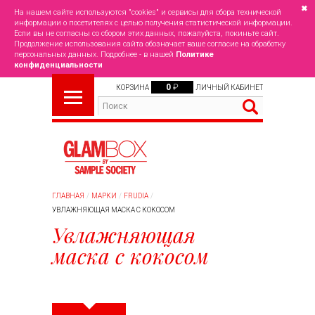
✖
На нашем сайте используются "cookies" и сервисы для сбора технической
информации о посетителях с целью получения статистической информации.
Если вы не согласны со сбором этих данных, пожалуйста, покиньте сайт.
Продолжение использования сайта обозначает ваше согласие на обработку
персональных данных. Подробнее - в нашей
Политике
конфиденциальности
0
₽
КОРЗИНА
ЛИЧНЫЙ КАБИНЕТ
ГЛАВНАЯ
МАРКИ
FRUDIA
УВЛАЖНЯЮЩАЯ МАСКА С КОКОСОМ
Увлажняющая
маска с кокосом