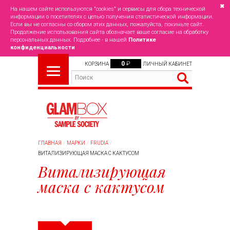
✖
На нашем сайте используются "cookies" и сервисы для сбора технической
информации о посетителях с целью получения статистической информации.
Если вы не согласны со сбором этих данных, пожалуйста, покиньте сайт.
Продолжение использования сайта обозначает ваше согласие на обработку
персональных данных. Подробнее - в нашей
Политике
конфиденциальности
0
₽
КОРЗИНА
ЛИЧНЫЙ КАБИНЕТ
ГЛАВНАЯ
МАРКИ
FRUDIA
ВИТАЛИЗИРУЮЩАЯ МАСКА С КАКТУСОМ
Витализирующая
маска с кактусом