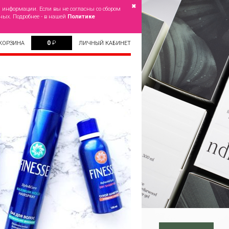
✖
й информации. Если вы не согласны со сбором
ных. Подробнее - в нашей
Политике
0
₽
КОРЗИНА
ЛИЧНЫЙ КАБИНЕТ