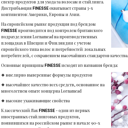
спектр продуктов для ухода за волосам и стайлинга.
Дистрибьюция
охватывает страны 3-х
FINESSE
континентов: Америки, Европы и Азии.
На европейском рынке продукция под брендом
производится под контролем британского
FINESSE
подразделения Lornamead на производственных
площадках в Швеции и Финляндии с учетом
европейского типа волос и потребностей локальных
потребителей, с сохранением высочайших стандартов качества
Основные принципы
исходят из названия бренда:
FINESSE
❖ ювелирно выверенные формулы продуктов
❖ высочайшее качество всех средств, основанное на
многолетнем опыте концерна Lornamead
❖ высокие ухаживающие свойства
Классический Лак
- один из первых
FINESSE
иностранных стайлинговых продуктов,
появившихся на российском рынке в начале 90-х