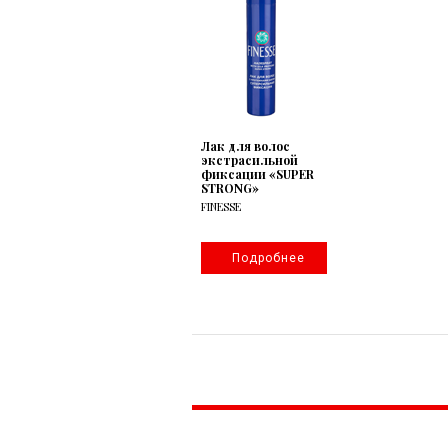
Лак для волос
экстрасильной
фиксации «SUPER
STRONG»
FINESSE
Подробнее