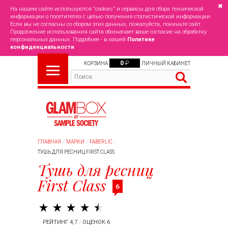
✖
На нашем сайте используются "cookies" и сервисы для сбора технической
информации о посетителях с целью получения статистической информации.
Если вы не согласны со сбором этих данных, пожалуйста, покиньте сайт.
Продолжение использования сайта обозначает ваше согласие на обработку
персональных данных. Подробнее - в нашей
Политике
конфиденциальности
0
₽
КОРЗИНА
ЛИЧНЫЙ КАБИНЕТ
ГЛАВНАЯ
МАРКИ
FABERLIC
ТУШЬ ДЛЯ РЕСНИЦ FIRST CLASS
Тушь для ресниц
First Class
6
РЕЙТИНГ 4,7
/
ОЦЕНОК 6