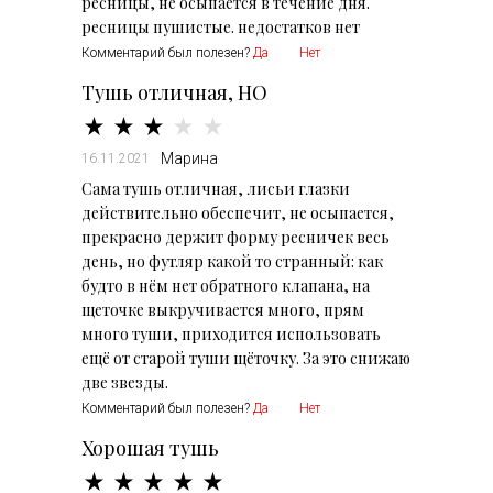
ресницы, не осыпается в течение дня.
ресницы пушистые. недостатков нет
Комментарий был полезен?
Да
Нет
Тушь отличная, НО
Марина
16.11.2021
Сама тушь отличная, лисьи глазки
действительно обеспечит, не осыпается,
прекрасно держит форму ресничек весь
день, но футляр какой то странный: как
будто в нём нет обратного клапана, на
щеточке выкручивается много, прям
много туши, приходится использовать
ещё от старой туши щёточку. За это снижаю
две звезды.
Комментарий был полезен?
Да
Нет
Хорошая тушь