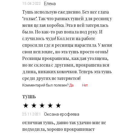
Елена
15.04.2022
Тушь использую ежедневно. Без нее глаза
"голые". Так что разных тушей для ресниц у
меня целая коробка. Эта в ней затерялась
было. Но как-то раз попала под руку. И
случилось чудо! Коллеги на работе
спросили где я ресницы нарастила. У меня
свои неплохие, но эта тушь просто огонь!
Ресницы прокрашены, каждая утолщена,
но не склеена с другими, прокрашена вся
длина, никаких комочков. Теперь эта тушь
среди других не затеряется!
Комментарий был полезен?
Да
Нет
тушь
Оксана ерофеева
25.11.2021
отличная тушь, давно так удачно мне не
подходила, хорошо прокрашивает