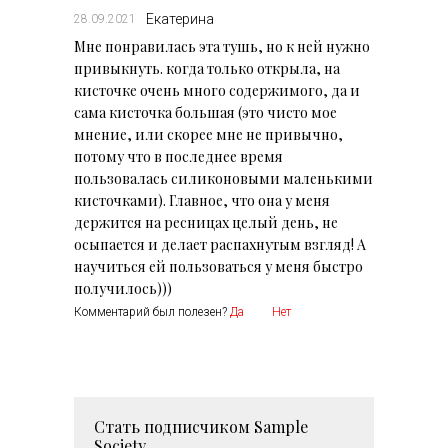
Екатерина
28.09.2021
Мне понравилась эта тушь, но к ней нужно
привыкнуть. когда только открыла, на
кисточке очень много содержимого, да и
сама кисточка большая (это чисто мое
мнение, или скорее мне не привычно,
потому что в последнее время
пользовалась силиконовыми маленькими
кисточками). Главное, что она у меня
держится на ресницах целый день, не
осыпается и делает распахнутым взгляд! А
научиться ей пользоваться у меня быстро
получилось)))
Комментарий был полезен?
Да
Нет
Стать подписчиком
Sample
Society