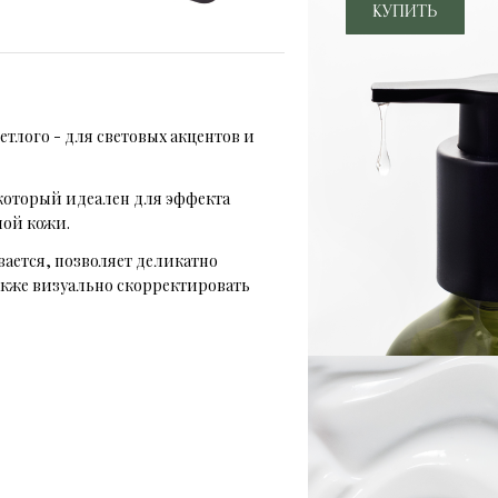
тлого - для световых акцентов и
который идеален для эффекта
лой кожи.
вается, позволяет деликатно
акже визуально скорректировать