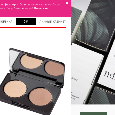
✖
й информации. Если вы не согласны со сбором
ных. Подробнее - в нашей
Политике
0
₽
КОРЗИНА
ЛИЧНЫЙ КАБИНЕТ