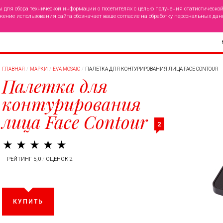
ы для сбора технической информации о посетителях с целью получения статистическо
жение использования сайта обозначает ваше согласие на обработку персональных дан
ГЛАВНАЯ
МАРКИ
EVA MOSAIC
ПАЛЕТКА ДЛЯ КОНТУРИРОВАНИЯ ЛИЦА FACE CONTOUR
Палетка для
контурирования
лица Face Contour
2
РЕЙТИНГ 5,0
/
ОЦЕНОК 2
КУПИТЬ