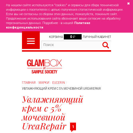
✖
На нашем сайте используются "cookies" и сервисы для сбора технической
информации о посетителях с целью получения статистической информации.
Если вы не согласны со сбором этих данных, пожалуйста, покиньте сайт.
Продолжение использования сайта обозначает ваше согласие на обработку
персональных данных. Подробнее - в нашей
Политике
конфиденциальности
0
₽
КОРЗИНА
ЛИЧНЫЙ КАБИНЕТ
ГЛАВНАЯ
МАРКИ
EUCERIN
УВЛАЖНЯЮЩИЙ КРЕМ С 5% МОЧЕВИНОЙ UREAREPAIR
Увлажняющий
крем с 5%
мочевиной
UreaRepair
1