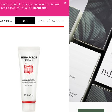
✖
й информации. Если вы не согласны со сбором
ных. Подробнее - в нашей
Политике
0
₽
КОРЗИНА
ЛИЧНЫЙ КАБИНЕТ