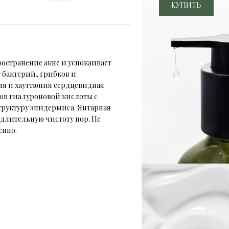
странение акне и успокаивает
т бактерий, грибков и
ия и хауттюния сердцевидная
дов гиалуроновой кислоты с
руктуру эпидермиса. Янтарная
длительную чистоту пор. Не
енно.