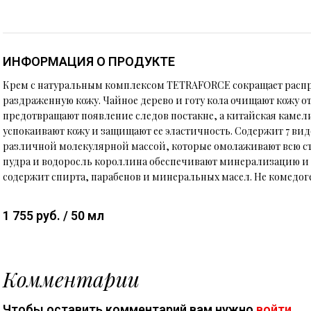
ИНФОРМАЦИЯ О ПРОДУКТЕ
Крем с натуральным комплексом TETRAFORСЕ сокращает распро
раздраженную кожу. Чайное дерево и готу кола очищают кожу о
предотвращают появление следов постакне, а китайская камел
успокаивают кожу и защищают ее эластичность. Содержит 7 ви
различной молекулярной массой, которые омолаживают всю ст
пудра и водоросль короллина обеспечивают минерализацию и 
содержит спирта, парабенов и минеральных масел. Не комедог
1 755 руб. / 50 мл
Комментарии
Чтобы оставить комментарий вам нужно
войти