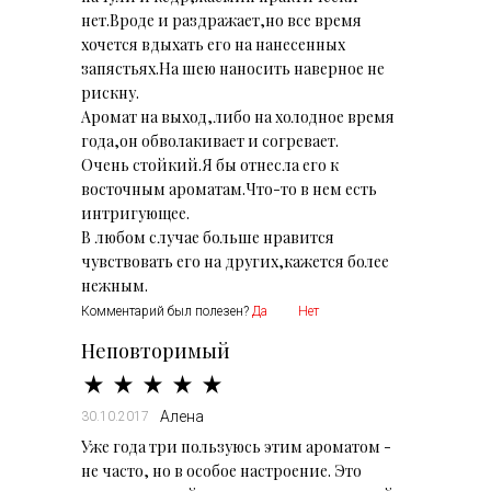
нет.Вроде и раздражает,но все время
хочется вдыхать его на нанесенных
запястьях.На шею наносить наверное не
рискну.
Аромат на выход,либо на холодное время
года,он обволакивает и согревает.
Очень стойкий.Я бы отнесла его к
восточным ароматам.Что-то в нем есть
интригующее.
В любом случае больше нравится
чувствовать его на других,кажется более
нежным.
Комментарий был полезен?
Да
Нет
Неповторимый
Алена
30.10.2017
Уже года три пользуюсь этим ароматом -
не часто, но в особое настроение. Это