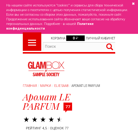
✖
На нашем сайте используются "cookies" и сервисы для сбора технической
информации о посетителях с целью получения статистической информации.
Если вы не согласны со сбором этих данных, пожалуйста, покиньте сайт.
Продолжение использования сайта обозначает ваше согласие на обработку
персональных данных. Подробнее - в нашей
Политике
конфиденциальности
0
₽
КОРЗИНА
ЛИЧНЫЙ КАБИНЕТ
ГЛАВНАЯ
МАРКИ
ELIE SAAB
АРОМАТ LE PARFUM
Аромат LE
PARFUM
77
РЕЙТИНГ 4,5
/
ОЦЕНОК 77