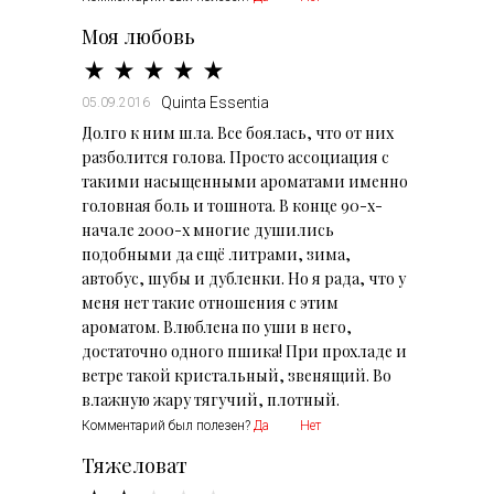
Моя любовь
Quinta Essentia
05.09.2016
Долго к ним шла. Все боялась, что от них
разболится голова. Просто ассоциация с
такими насыщенными ароматами именно
головная боль и тошнота. В конце 90-х-
начале 2000-х многие душились
подобными да ещё литрами, зима,
автобус, шубы и дубленки. Но я рада, что у
меня нет такие отношения с этим
ароматом. Влюблена по уши в него,
достаточно одного пшика! При прохладе и
ветре такой кристальный, звенящий. Во
влажную жару тягучий, плотный.
Комментарий был полезен?
Да
Нет
Тяжеловат