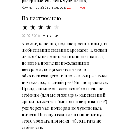
раскрывается очень чувственно)
Комментарий был полезен?
Да
Нет
По настроению
Наталия
07.07.2016
Аромат, конечно, под настроение или для
любительниц сильных ароматов. Каждый
день я бы не смогла таким пользоваться,
но вот на прогулки прохладными
вечерами, когда хочется чего-то
обволакивающего, тёплого и как раз-таки
по-тяжелее, в самый раз! Мне понравился.
Правда на мне он оказался абсолютно не
стойким (для меня загадка- как сильный
аромат может так быстро выветриваться?),
уже через час-полтора я не чувствовала
ничего. Пожалуй самый большой минус
этого аромата для меня- абсолютная не
стойкость.