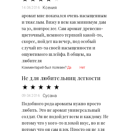
Ксения
14.06.2016
аромат мне показался очень насыщенным
и тяжелым. Вижу в нем как минимум дам
за 30, повзрослее. Сам аромат древесно-
цветочный, немного терпкий какой-то,
скорее, пойдет на вечер, под особый
случай из-за своей насыщенности и
ощуютимого шлейфа. В общем, на
любителя
Комментарий был полезен?
Да
Нет
Не для любительниц легкости
Сусана
09.04.2016
Подобного рода ароматы нужно просто
любить. Это не аромат универсальный
солдат. Он не подойдет всем и каждому. Не
потому что у кого-то плохой вкус, но и не
потому что он сам плох. Просто он не для