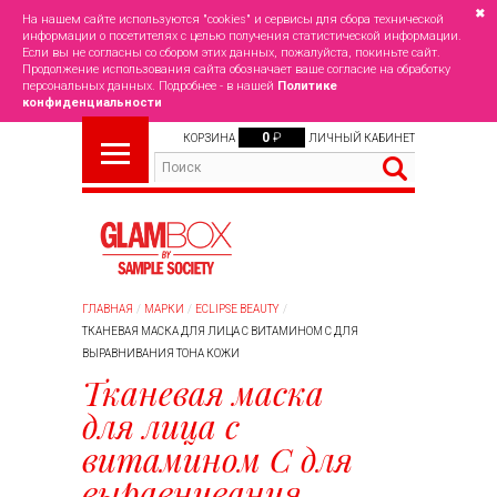
✖
На нашем сайте используются "cookies" и сервисы для сбора технической
информации о посетителях с целью получения статистической информации.
Если вы не согласны со сбором этих данных, пожалуйста, покиньте сайт.
Продолжение использования сайта обозначает ваше согласие на обработку
персональных данных. Подробнее - в нашей
Политике
конфиденциальности
0
₽
КОРЗИНА
ЛИЧНЫЙ КАБИНЕТ
ГЛАВНАЯ
МАРКИ
ECLIPSE BEAUTY
ТКАНЕВАЯ МАСКА ДЛЯ ЛИЦА С ВИТАМИНОМ С ДЛЯ
ВЫРАВНИВАНИЯ ТОНА КОЖИ
Тканевая маска
для лица с
витамином С для
выравнивания