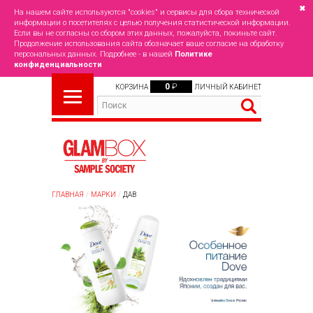
✖
На нашем сайте используются "cookies" и сервисы для сбора технической
информации о посетителях с целью получения статистической информации.
Если вы не согласны со сбором этих данных, пожалуйста, покиньте сайт.
Продолжение использования сайта обозначает ваше согласие на обработку
персональных данных. Подробнее - в нашей
Политике
конфиденциальности
0
₽
КОРЗИНА
ЛИЧНЫЙ КАБИНЕТ
ГЛАВНАЯ
МАРКИ
ДАВ