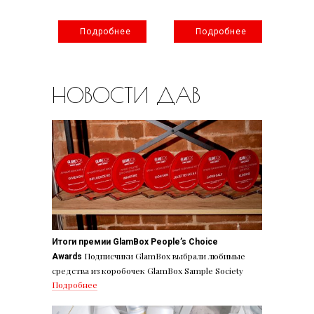
нее
Подробнее
Подробнее
НОВОСТИ ДАВ
Итоги премии GlamBox People’s Choice
Подписчики GlamBox выбрали любимые
Awards
средства из коробочек GlamBox Sample Society
Подробнее