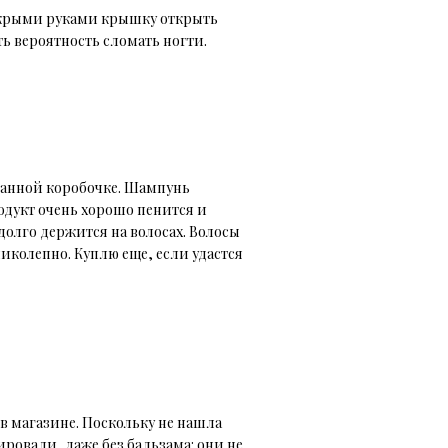
окрыми руками крышку открыть
ь вероятность сломать ногти.
анной коробочке. Шампунь
одукт очень хорошо пенится и
олго держится на волосах. Волосы
иколепно. Куплю еще, если удастся
в магазине. Поскольку не нашла
ировали, даже без бальзама: они не