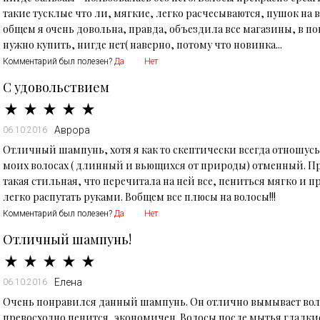
такие тусклые что ли, мягкие, легко расчесываются, пушок на в
общем я очень довольна, правда, объездила все магазины, в по
нужно купить, нигде нет( наверно, потому что новинка...
Комментарий был полезен?
Да
Нет
С удовольствием
Аврора
06.10.2016
Отличный шампунь, хотя я как то скептически всегда отношусь 
моих волосах ( длинный и вьющихся от природы) отменный. П
такая стильная, что перечитала на ней все, пениться мягко и 
легко распутать руками. Вобщем все плюсы на волосы!!!
Комментарий был полезен?
Да
Нет
Отличный шампунь!
Елена
06.10.2016
Очень понравился данный шампунь. Он отлично вымывает вол
превосходно пенится, экономичен. Волосы после мытья гладки