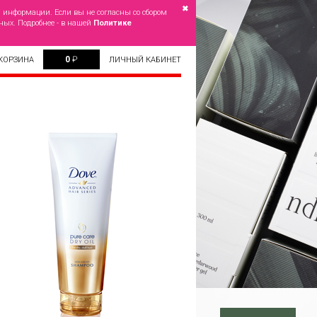
✖
й информации. Если вы не согласны со сбором
ных. Подробнее - в нашей
Политике
0
₽
КОРЗИНА
ЛИЧНЫЙ КАБИНЕТ