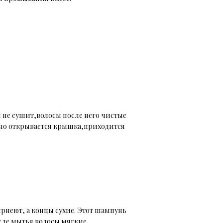
не сушит,волосы после него чистые
дно открывается крышка,приходится
рнеют, а концы сухие. Этот шампунь
сле мытья волосы мягкие,