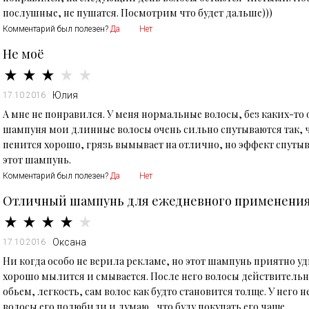
послушные, не пушатся. Посмотрим что будет дальше)))
Комментарий был полезен?
Да
Нет
Не моё
Юлия
17.10.2016
А мне не понравился. У меня нормальные волосы, без каких-то 
шампуня мои длинные волосы очень сильно спутываются так, чт
пенится хорошо, грязь вымывает на отлично, но эффект спуты
этот шампунь.
Комментарий был полезен?
Да
Нет
Отличный шампунь для ежедневного применени
Оксана
17.10.2016
Ни когда особо не верила рекламе, но этот шампунь приятно уд
хорошо мылится и смывается. После него волосы действительн
обьем, легкость, сам волос как будто становится толще. У него
волосы его полюбили и думаю , что буду покупать его чаще.