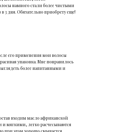
Волосы намного стали более чистыми
в 3 дня. Обязательно приобрету еще!
осле его применения мои волосы
расивая упаковка. Мне понравилось
выглядеть более напитанными и
состав входим масло африканской
и и мягкими, легко расчесываются
но при этом хорошо смывается.