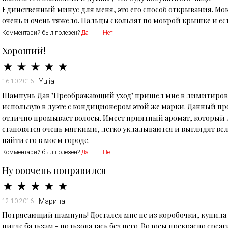
Единственный минус для меня, это его способ открывания. М
очень и очень тяжело. Пальцы скользят по мокрой крышке и ест
Комментарий был полезен?
Да
Нет
Хороший!
Yulia
16.10.2016
Шампунь Дав "Преображающий уход" пришел мне в лимитиров
использую в дуэте с кондиционером этой же марки. Данный пр
отлично промывает волосы. Имеет приятный аромат, который д
становятся очень мягкими, легко укладываются и выглядят вел
найти его в моем городе.
Комментарий был полезен?
Да
Нет
Ну ооочень понравился
Марина
12.10.2016
Потрясающий шампунь! Достался мне не из коробочки, купила 
нигде бальзам - пользовалась без него. Волосы прекрасно среаг