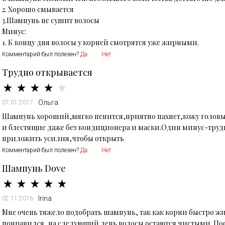
2. Хорошо смывается
3.Шампунь не сушит волосы
Минус:
Комментарий был полезен?
Да
Нет
Трудно открывается
Ольга
07.01.2017
Шампунь хороший,мягко пенится,приятно пахнет,кожу головы 
и блестящие даже без кондиционера и маски.Один минус-тру
приложить усилия,чтобы открыть
Комментарий был полезен?
Да
Нет
Шампунь Dove
Irina
02.11.2016
Мне очень тяжело подобрать шампунь, так как корни быстро жи
понравился, на следующий день волосы остаются чистыми. По