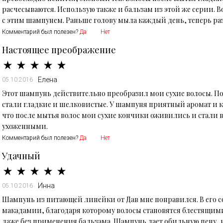
расчесываются. Использую также и бальзам из этой же серии. 
с этим шампунем. Раньше голову мыла каждый день, теперь раз 
Комментарий был полезен?
Да
Нет
Настоящее преображение
Елена
05.10.2016
Этот шампунь действительно преобразил мои сухие волосы. П
стали гладкие и шелковистые. У шампуня приятный аромат и к
что после мытья волос мои сухие кончики оживились и стали 
ухоженными.
Комментарий был полезен?
Да
Нет
Удачный
Инна
05.10.2016
Шампунь из питающей линейки от Дав мне понравился. В его 
макадамии, благодаря которому волосы становятся блестящим
даже без применения бальзама. Шампунь дает обильную пену, 