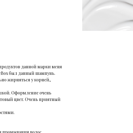
 продуктов данной марки меня
reBox был данный шампунь.
ьно жирняться у корней,
ышкой. Оформление очень
атовый цвет. Очень приятный
остями.
я промывания волос.