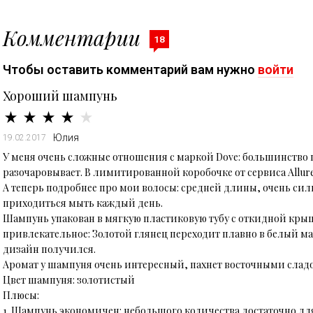
Комментарии
18
Чтобы оставить комментарий вам нужно
войти
Хороший шампунь
Юлия
19.02.2017
У меня очень сложные отношения с маркой Dove: большинство
разочаровывает. В лимитированной коробочке от сервиса Allu
А теперь подробнее про мои волосы: средней длины, очень сил
приходиться мыть каждый день.
Шампунь упакован в мягкую пластиковую тубу с откидной кр
привлекательное: Золотой глянец переходит плавно в белый м
дизайн получился.
Аромат у шампуня очень интересный, пахнет восточными слад
Цвет шампуня: золотистый
Плюсы:
1. Шампунь экономичен: небольшого количества достаточно дл