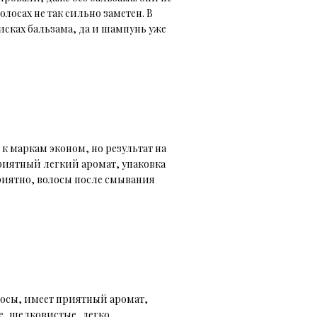
олосах не так сильно заметен. В
исках бальзама, да и шампунь уже
к маркам эконом, но результат на
риятный легкий аромат, упаковка
приятно, волосы после смывания
осы, имеет приятный аромат,
е, шелковистые, легко