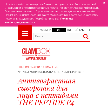
✖
На нашем сайте используются "cookies" и сервисы для сбора технической
информации о посетителях с целью получения статистической информации.
Если вы не согласны со сбором этих данных, пожалуйста, покиньте сайт.
Продолжение использования сайта обозначает ваше согласие на обработку
персональных данных. Подробнее - в нашей
Политике
конфиденциальности
0
₽
КОРЗИНА
ЛИЧНЫЙ КАБИНЕТ
ГЛАВНАЯ
МАРКИ
DERMAFIRM
АНТИВОЗРАСТНАЯ СЫВОРОТКА ДЛЯ ЛИЦА THE PEPTIDE P4
Антивозрастная
сыворотка для
лица с пептидами
THE PEPTIDE P4