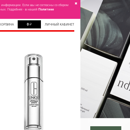
✖
й информации. Если вы не согласны со сбором
ных. Подробнее - в нашей
Политике
0
₽
КОРЗИНА
ЛИЧНЫЙ КАБИНЕТ