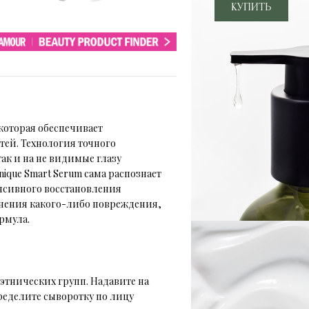
 которая обеспечивает
тей. Технология точного
так и на не видимые глазу
ique Smart Serum сама распознает
нсивного восстановления
анения какого-либо повреждения,
рмула.
и этнических групп. Надавите на
еделите сыворотку по лицу