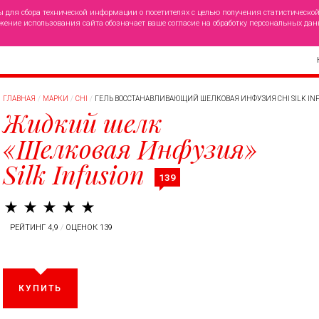
ы для сбора технической информации о посетителях с целью получения статистическо
жение использования сайта обозначает ваше согласие на обработку персональных дан
ГЛАВНАЯ
МАРКИ
CHI
ГЕЛЬ ВОССТАНАВЛИВАЮЩИЙ ШЕЛКОВАЯ ИНФУЗИЯ CHI SILK INF
Жидкий шелк
«Шелковая Инфузия»
Silk Infusion
139
РЕЙТИНГ 4,9
/
ОЦЕНОК 139
КУПИТЬ