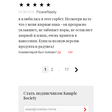
FlowerNasty
29.06.2016
я влюбилась в этот сорбет. Несмотря на то
что у меня жирная кожа - он прекрасно
увлажняет, не забивает поры, не оставляет
жирной пленки, очень приятен в
нанесении. Купила полную версию
продукта и радуюсь)
Комментарий был полезен?
Да
Нет
1
2
...
17
Стать подписчиком
Sample
Society