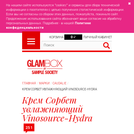
✖
На нашем сайте используются "cookies" и сервисы для сбора технической
информации о посетителях с целью получения статистической информации.
Если вы не согласны со сбором этих данных, пожалуйста, покиньте сайт.
Продолжение использования сайта обозначает ваше согласие на обработку
персональных данных. Подробнее - в нашей
Политике
конфиденциальности
0
₽
КОРЗИНА
ЛИЧНЫЙ КАБИНЕТ
ГЛАВНАЯ
МАРКИ
CAUDALIE
КРЕМ СОРБЕТ УВЛАЖНЯЮЩИЙ VINOSOURCE-HYDRA
Крем Сорбет
увлажняющий
Vinosource-Hydra
251