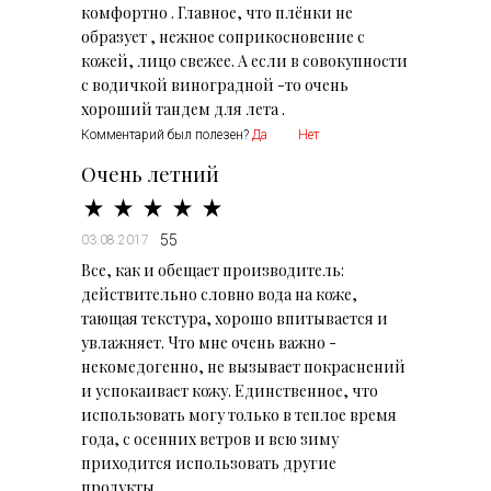
комфортно . Главное, что плёнки не
образует , нежное соприкосновение с
кожей, лицо свежее. А если в совокупности
с водичкой виноградной -то очень
хороший тандем для лета .
Комментарий был полезен?
Да
Нет
Очень летний
55
03.08.2017
Все, как и обещает производитель:
действительно словно вода на коже,
тающая текстура, хорошо впитывается и
увлажняет. Что мне очень важно -
некомедогенно, не вызывает покраснений
и успокаивает кожу. Единственное, что
использовать могу только в теплое время
года, с осенних ветров и всю зиму
приходится использовать другие
продукты.