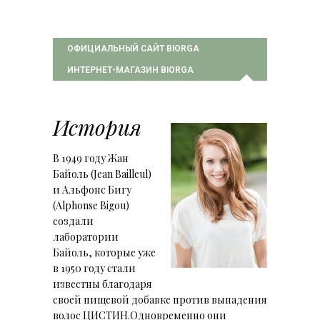
ОФИЦИАЛЬНЫЙ САЙТ BIORGA
ИНТЕРНЕТ-МАГАЗИН BIORGA
История
В 1949 году Жан
Байоль (Jean Bailleul)
и Альфонс Бигу
(Alphonse Bigou)
создали
лаборатории
Байоль, которые уже
в 1950 году стали
известны благодаря
своей пищевой добавке против выпадения
волос ЦИСТИН.Одновременно они