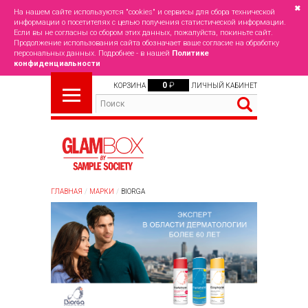
✖
На нашем сайте используются "cookies" и сервисы для сбора технической
информации о посетителях с целью получения статистической информации.
Если вы не согласны со сбором этих данных, пожалуйста, покиньте сайт.
Продолжение использования сайта обозначает ваше согласие на обработку
персональных данных. Подробнее - в нашей
Политике
конфиденциальности
0
₽
КОРЗИНА
ЛИЧНЫЙ КАБИНЕТ
ГЛАВНАЯ
МАРКИ
BIORGA