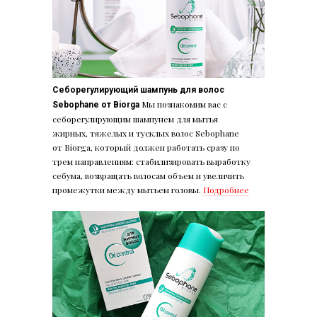
Себорегулирующий шампунь для волос
Мы познакомим вас с
Sebophane от Biorga
себорегулирующим шампунем для мытья
жирных, тяжелых и тусклых волос Sebophane
от Biorga, который должен работать сразу по
трем направлениям: стабилизировать выработку
себума, возвращать волосам объем и увеличить
промежутки между мытьем головы.
Подробнее