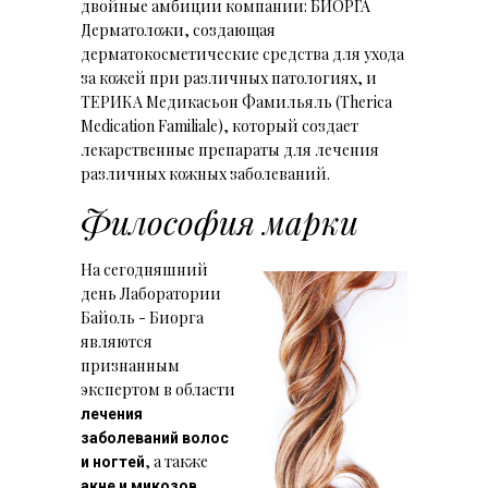
двойные амбиции компании: БИОРГА
Дерматоложи, создающая
дерматокосметические средства для ухода
за кожей при различных патологиях, и
ТЕРИКА Медикасьон Фамильяль (Therica
Medication Familiale), который создает
лекарственные препараты для лечения
различных кожных заболеваний.
Философия марки
На сегодняшний
день Лаборатории
Байоль - Биорга
являются
признанным
экспертом в области
лечения
заболеваний волос
, а также
и ногтей
.
акне и микозов