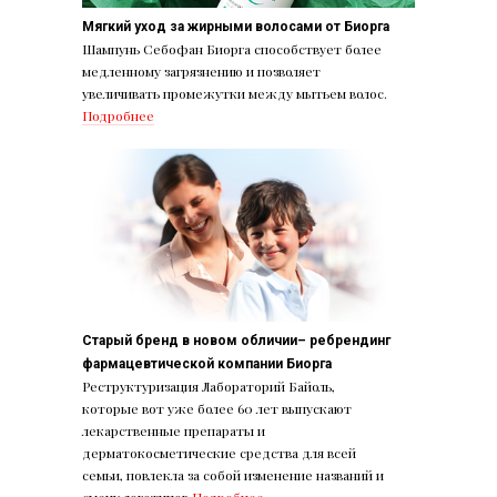
Мягкий уход за жирными волосами от Биорга
Шампунь Себофан Биорга способствует более
медленному загрязнению и позволяет
увеличивать промежутки между мытьем волос.
Подробнее
Старый бренд в новом обличии– ребрендинг
фармацевтической компании Биорга
Реструктуризация Лабораторий Байоль,
которые вот уже более 60 лет выпускают
лекарственные препараты и
дерматокосметические средства для всей
семьи, повлекла за собой изменение названий и