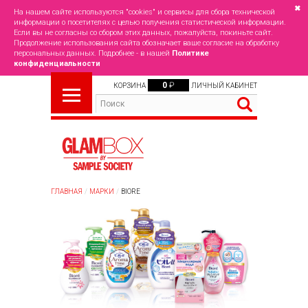
✖
На нашем сайте используются "cookies" и сервисы для сбора технической
информации о посетителях с целью получения статистической информации.
Если вы не согласны со сбором этих данных, пожалуйста, покиньте сайт.
Продолжение использования сайта обозначает ваше согласие на обработку
персональных данных. Подробнее - в нашей
Политике
конфиденциальности
0
₽
КОРЗИНА
ЛИЧНЫЙ КАБИНЕТ
ГЛАВНАЯ
МАРКИ
BIORE