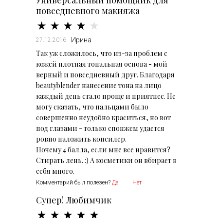
Универсальный помощник для
повседневного макияжа
Ирина
27.12.2016
Так уж сложилось, что из-за проблем с
кожей плотная тональная основа - мой
верный и повседневный друг. Благодаря
beautyblender нанесение тона на лицо
каждый день стало проще и приятнее. Не
могу сказать, что пальцами было
совершенно неудобно краситься, но вот
под глазами - только спонжем удается
ровно наложить консилер.
Почему 4 балла, если мне все нравится?
Стирать лень. :) А косметики он вбирает в
себя много.
Комментарий был полезен?
Да
Нет
Супер! Любимчик