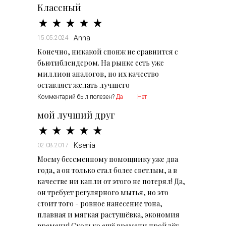
Классный
Anna
15.05.2024
Конечно, никакой спонж не сравнится с
бьютиблендером. На рынке есть уже
миллион аналогов, но их качество
оставляет желать лучшего
Комментарий был полезен?
Да
Нет
мой лучший друг
Ksenia
02.08.2017
Моему бессменному помощнику уже два
года, а он только стал более светлым, а в
качестве ни капли от этого не потерял! Да,
он требует регулярного мытья, но это
стоит того - ровное нанесение тона,
плавная и мягкая растушёвка, экономия
времени! Сколько ещё времени пройдёт