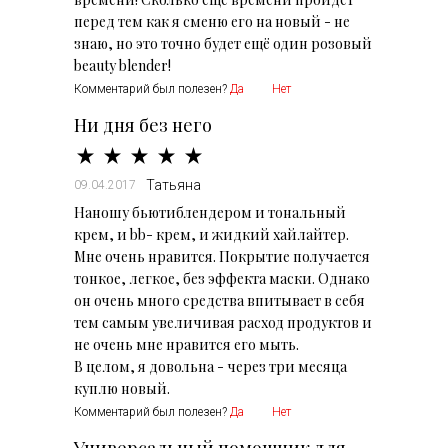
перед тем как я сменю его на новый - не
знаю, но это точно будет ещё один розовый
beauty blender!
Комментарий был полезен?
Да
Нет
Ни дня без него
Татьяна
09.04.2017
Наношу бьютиблендером и тональный
крем, и bb- крем, и жидкий хайлайтер.
Мне очень нравится. Покрытие получается
тонкое, легкое, без эффекта маски. Однако
он очень много средства впитывает в себя
тем самым увеличивая расход продуктов и
не очень мне нравится его мыть.
В целом, я довольна - через три месяца
куплю новый.
Комментарий был полезен?
Да
Нет