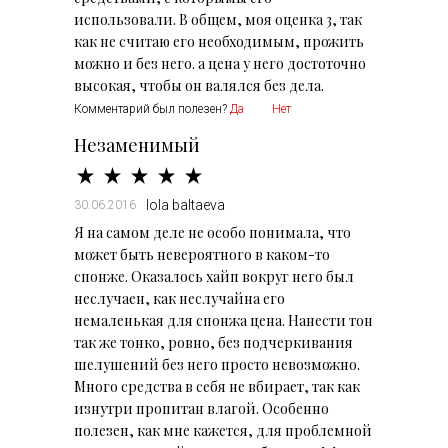
использовали. В общем, моя оценка 3, так
как не считаю его необходимым, прожить
можно и без него. а цена у него достоточно
высокая, чтобы он валялся без дела.
Комментарий был полезен?
Да
Нет
Незаменимый
lola baltaeva
30.06.2016
Я на самом деле не особо понимала, что
может быть невероятного в каком-то
спонже. Оказалось хайп вокруг него был
неслучаен, как неслучайна его
немаленькая для спонжа цена. Нанести тон
так же тонко, ровно, без подчеркивания
шелушений без него просто невозможно.
Много средства в себя не вбирает, так как
изнутри пропитан влагой. Особенно
полезен, как мне кажется, для проблемной