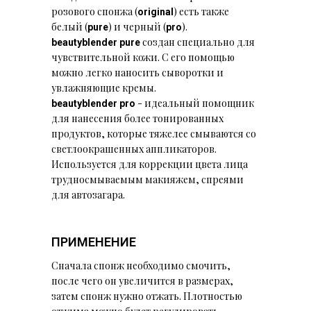
розового спонжа (
) есть также
original
белый (
) и черный (
).
pure
pro
создан специально для
beautyblender pure
чувствительной кожи. С его помощью
можно легко наносить сыворотки и
увлажняющие кремы.
- идеальный помощник
beautyblender pro
для нанесения более тонированных
продуктов, которые тяжелее смываются со
светлоокрашенных аппликаторов.
Используется для коррекции цвета лица
трудносмываемым макияжем, спреями
для автозагара.
ПРИМЕНЕНИЕ
Сначала спонж необходимо смочить,
после чего он увеличится в размерах,
затем спонж нужно отжать. Плотностью