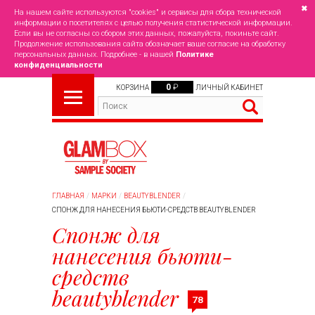
✖
На нашем сайте используются "cookies" и сервисы для сбора технической
информации о посетителях с целью получения статистической информации.
Если вы не согласны со сбором этих данных, пожалуйста, покиньте сайт.
Продолжение использования сайта обозначает ваше согласие на обработку
персональных данных. Подробнее - в нашей
Политике
конфиденциальности
0
₽
КОРЗИНА
ЛИЧНЫЙ КАБИНЕТ
ГЛАВНАЯ
МАРКИ
BEAUTYBLENDER
СПОНЖ ДЛЯ НАНЕСЕНИЯ БЬЮТИ-СРЕДСТВ BEAUTYBLENDER
Спонж для
нанесения бьюти-
средств
beautyblender
78