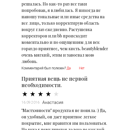
решалась. Но как-то раз все таки
попробовав, я влюбилась. Я никогда не
наношу тональные или иные средства на
все лицо, только корректирую область
вокруг глаз ежедневно. Растушевка
корректоров или bb происходит
моментально и по ощущениям для век
гораздо приятнее, чем кисть. beautyblender
очень мягкий, этим и завоевал мою
любовь.
Комментарий был полезен?
Да
Нет
Приятная вещь не первой
необходимости.
Анастасия
16.09.2016
"Мастхэвности" продукта я не поняла. :) Да,
он удобный, он дает приятное легкое
покрытие, мне нравится им пользоваться.
Но рука к нему тянется далеко не каждый