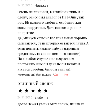
Надежда
14.12.2016
Очень миленький, мягкий и нежный. К
слову, ранее был аналог от Ив РОше, так
вот, ББ намного удобнее, особенно для
зоны вокруг глаз. Дает тонкое и ровное
покрытие.
Да, минусы есть: не все тональные хорошо
смываются, от некоторых остаются пятна. А
если помыть каким-нибудь ядреным
средством, то спонж немного линяет(
Но в любом случае я пользуюсь им
постоянно. Еще бы цена не была такой
кусачей, вообще был бы ванлав))
Комментарий был полезен?
Да
Нет
отличный спонж
Ekaterina
24.11.2016
Долго лежал у меня этот спонж, никак не