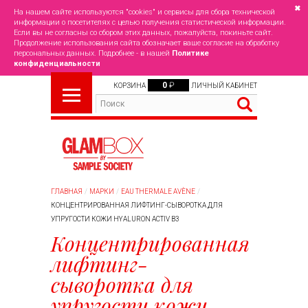
✖
На нашем сайте используются "cookies" и сервисы для сбора технической
информации о посетителях с целью получения статистической информации.
Если вы не согласны со сбором этих данных, пожалуйста, покиньте сайт.
Продолжение использования сайта обозначает ваше согласие на обработку
персональных данных. Подробнее - в нашей
Политике
конфиденциальности
0
₽
КОРЗИНА
ЛИЧНЫЙ КАБИНЕТ
ГЛАВНАЯ
МАРКИ
EAU THERMALE AVÈNE
КОНЦЕНТРИРОВАННАЯ ЛИФТИНГ-СЫВОРОТКА ДЛЯ
УПРУГОСТИ КОЖИ HYALURON ACTIV B3
Концентрированная
лифтинг-
сыворотка для
упругости кожи