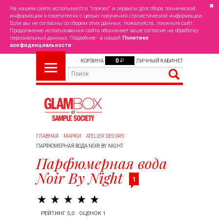
✖
На нашем сайте используются "cookies" и сервисы для сбора технической
информации о посетителях с целью получения статистической информации.
Если вы не согласны со сбором этих данных, пожалуйста, покиньте сайт.
Продолжение использования сайта обозначает ваше согласие на обработку
персональных данных. Подробнее - в нашей
Политике
конфиденциальности
0
₽
КОРЗИНА
ЛИЧНЫЙ КАБИНЕТ
ГЛАВНАЯ
МАРКИ
ATELIER DES ORS
ПАРФЮМЕРНАЯ ВОДА NOIR BY NIGHT
Парфюмерная вода
Noir By Night
1
РЕЙТИНГ 5,0
/
ОЦЕНОК 1