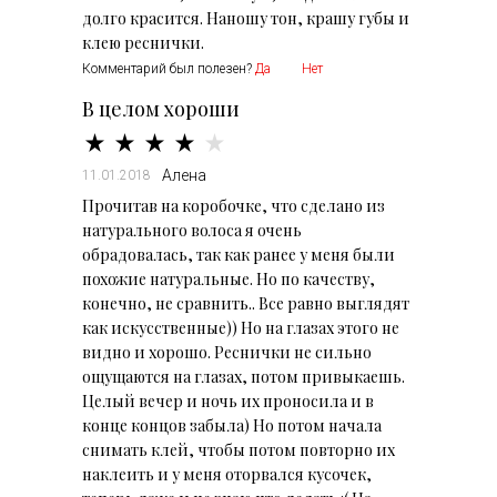
долго красится. Наношу тон, крашу губы и
клею реснички.
Комментарий был полезен?
Да
Нет
В целом хороши
Алена
11.01.2018
Прочитав на коробочке, что сделано из
натурального волоса я очень
обрадовалась, так как ранее у меня были
похожие натуральные. Но по качеству,
конечно, не сравнить.. Все равно выглядят
как искусственные)) Но на глазах этого не
видно и хорошо. Реснички не сильно
ощущаются на глазах, потом привыкаешь.
Целый вечер и ночь их проносила и в
конце концов забыла) Но потом начала
снимать клей, чтобы потом повторно их
наклеить и у меня оторвался кусочек,