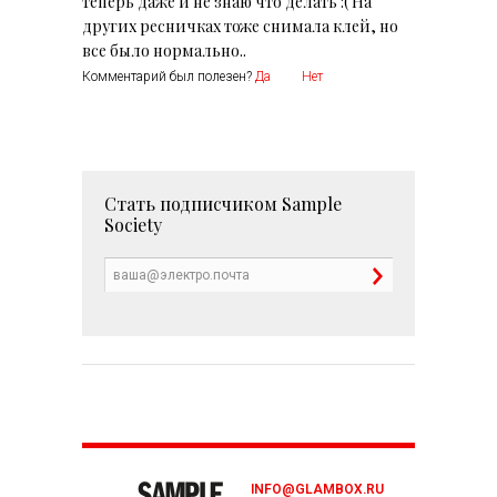
теперь даже и не знаю что делать :( На
других ресничках тоже снимала клей, но
все было нормально..
Комментарий был полезен?
Да
Нет
Стать подписчиком
Sample
Society
INFO@GLAMBOX.RU