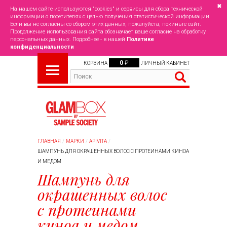
✖
На нашем сайте используются "cookies" и сервисы для сбора технической
информации о посетителях с целью получения статистической информации.
Если вы не согласны со сбором этих данных, пожалуйста, покиньте сайт.
Продолжение использования сайта обозначает ваше согласие на обработку
персональных данных. Подробнее - в нашей
Политике
конфиденциальности
0
₽
КОРЗИНА
ЛИЧНЫЙ КАБИНЕТ
ГЛАВНАЯ
МАРКИ
APIVITA
ШАМПУНЬ ДЛЯ ОКРАШЕННЫХ ВОЛОС С ПРОТЕИНАМИ КИНОА
И МЕДОМ
Шампунь для
окрашенных волос
с протеинами
киноа и медом