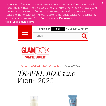
✖
На нашем сайте используются "cookies" и сервисы для сбора технической
информации о посетителях с целью получения статистической информации.
Если вы не согласны со сбором этих данных, пожалуйста, покиньте сайт.
Продолжение использования сайта обозначает ваше согласие на обработку
персональных данных. Подробнее - в нашей
Политике
конфиденциальности
0
₽
КОРЗИНА
ЛИЧНЫЙ КАБИНЕТ
ГЛАВНАЯ
СОСТАВЫ МЕСЯЦА
2025
TRAVEL BOX V2.0
TRAVEL BOX v2.0
Июль 2025