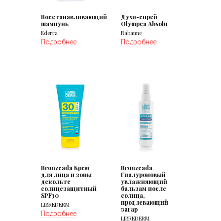
Восстанавливающий
Духи-спрей
шампунь
Olympea Absolu
Ederra
Rabanne
Подробнее
Подробнее
Bronzeada Крем
Bronzeada
для лица и зоны
Гиалуроновый
декольте
увлажняющий
солнцезащитный
бальзам после
SPF30
солнца,
продлевающий
LIBREDERM
загар
Подробнее
LIBREDERM