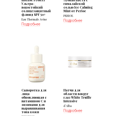
Intense Protect
Зубная паста с
Ультра-
гималайской
водостойкий
солью Ice Calming
солнцезащитный
Mint от Perioe
флюид SPF 50+
PERIOE
Eau Thermale Avène
Подробнее
Подробнее
Сыворотка для
Патчи для
лица
области вокруг
обновляющая с
глаз White Truffle
витамином С и
Intensive
энзимами для
d`Alba
выравнивания
Подробнее
тона кожи