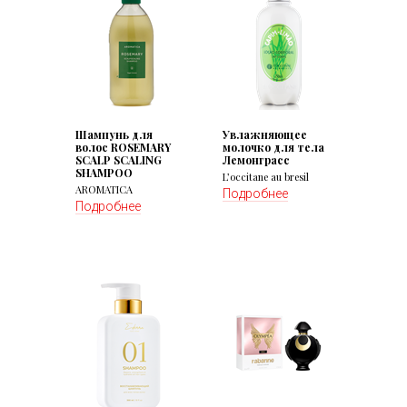
Шампунь для
Увлажняющее
волос ROSEMARY
молочко для тела
SCALP SCALING
Лемонграсс
SHAMPOO
L’occitane au bresil
AROMATICA
Подробнее
Подробнее