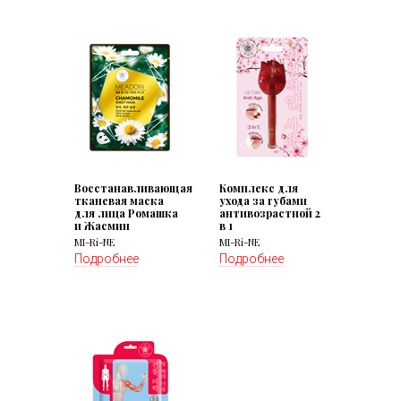
Восстанавливающая
Комплекс для
тканевая маска
ухода за губами
для лица Ромашка
антивозрастной 2
и Жасмин
в 1
MI-Ri-NE
MI-Ri-NE
Подробнее
Подробнее