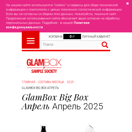
✖
На нашем сайте используются "cookies" и сервисы для сбора технической
информации о посетителях с целью получения статистической информации.
Если вы не согласны со сбором этих данных, пожалуйста, покиньте сайт.
Продолжение использования сайта обозначает ваше согласие на обработку
персональных данных. Подробнее - в нашей
Политике
конфиденциальности
0
₽
КОРЗИНА
ЛИЧНЫЙ КАБИНЕТ
ГЛАВНАЯ
СОСТАВЫ МЕСЯЦА
2025
GLAMBOX BIG BOX АПРЕЛЬ
GlamBox Big Box
Апрель
Апрель 2025