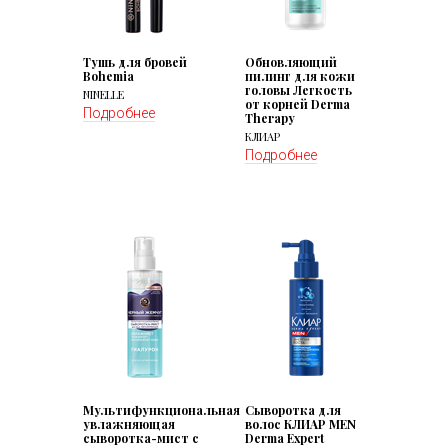
Тушь для бровей
Обновляющий
Bohemia
пилинг для кожи
головы Легкость
NINELLE
от корней Derma
Подробнее
Therapy
КЛИАР
Подробнее
Мультифункциональная
Сыворотка для
увлажняющая
волос КЛИАР MEN
сыворотка-мист с
Derma Expert