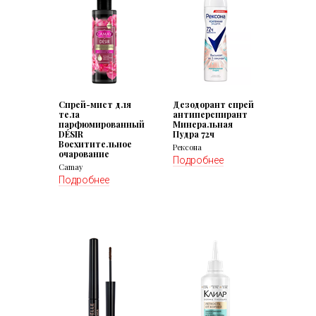
Спрей-мист для
Дезодорант спрей
тела
антиперспирант
парфюмированный
Минеральная
DÉSIR
Пудра 72ч
Восхитительное
Рексона
очарование
Подробнее
Camay
Подробнее