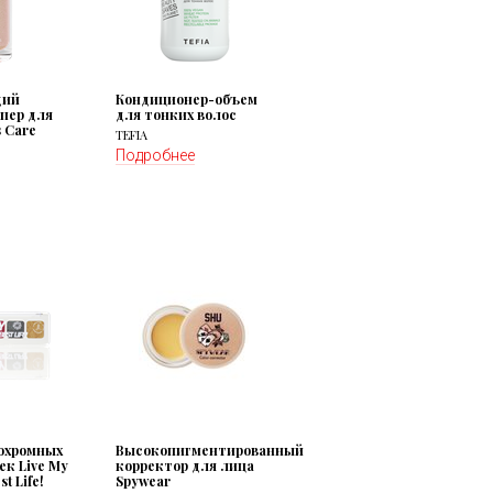
щий
Кондиционер-объем
пер для
для тонких волос
s Care
TEFIA
Подробнее
охромных
Высокопигментированный
ек Live My
корректор для лица
t Life!
Spywear