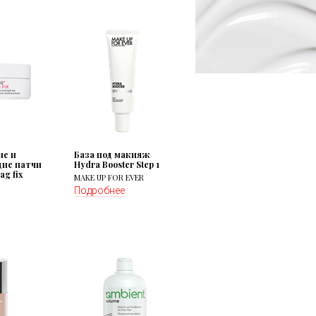
е и
База под макияж
ие патчи
Hydra Booster Step 1
ag fix
MAKE UP FOR EVER
Подробнее