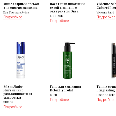
Мицеллярный лосьон
Восстанавливающий
Vivienne Sa
для снятия макияжа
сухой шампунь с
Cabaret Pre
экстрактом Овса
Eau Thermale Avène
Vivienne Sabó
KLORANE
Подробнее
Подробнее
Подробнее
Эйдж Лифт
Гель для умывания
Тени в стик
Интенсивно
Detox Hydrolat
Longlasting
разглаживающая
EDEN
L’Arte del bello
сыворотка
Подробнее
Подробнее
URIAGE
Подробнее