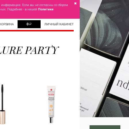
✖
й информации. Если вы не согласны со сбором
ных. Подробнее - в нашей
Политике
0
₽
КОРЗИНА
ЛИЧНЫЙ КАБИНЕТ
LLURE PARTY