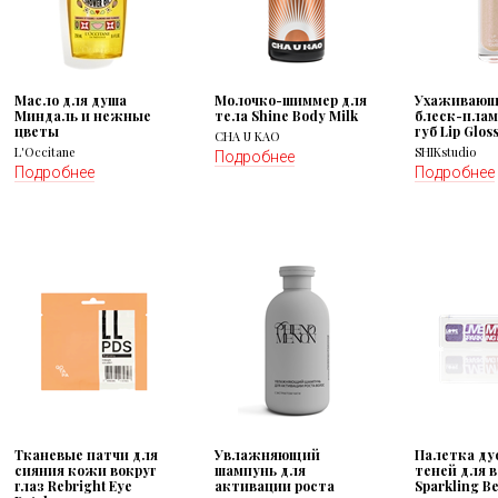
Масло для душа
Молочко-шиммер для
Ухаживаю
Миндаль и нежные
тела Shine Body Milk
блеск-плам
цветы
губ Lip Glos
CHA U KAO
L'Occitane
SHIKstudio
Подробнее
Подробнее
Подробнее
Тканевые патчи для
Увлажняющий
Палетка ду
сияния кожи вокруг
шампунь для
теней для в
глаз Rebright Eye
активации роста
Sparkling Bes