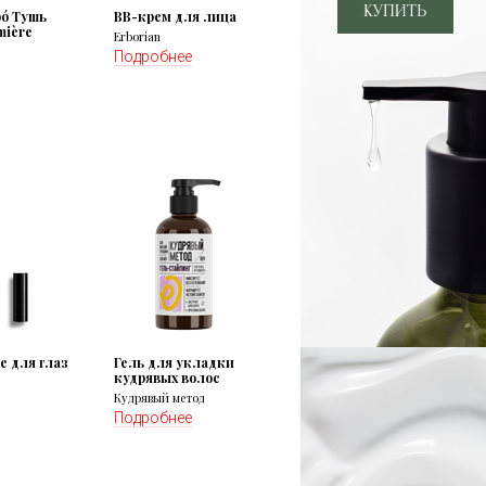
bó Тушь
BB-крем для лица
mière
Erborian
Подробнее
е для глаз
Гель для укладки
кудрявых волос
Кудрявый метод
Подробнее