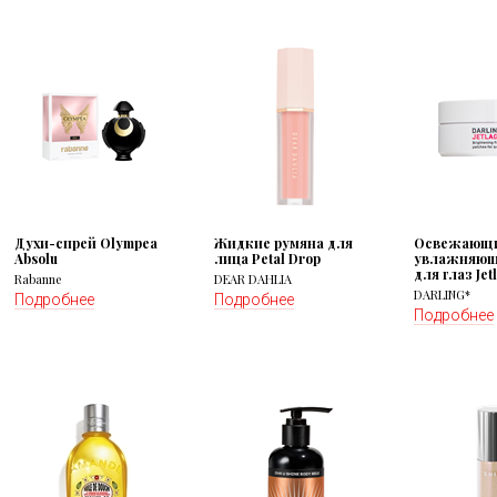
Духи-спрей Olympea
Жидкие румяна для
Освежающи
Absolu
лица Petal Drop
увлажняющ
для глаз Jetl
Rabanne
DEAR DAHLIA
DARLING*
Подробнее
Подробнее
Подробнее