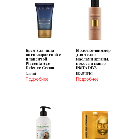
Крем для лица
Молочко-шиммер
антивозрастной с
для тела с
плацентой
маслами арганы,
Placenta Age
кокоса и манго
Defenсe Cream
INSTА DIVA
Limoni
BEAUTIFIC
Подробнее
Подробнее