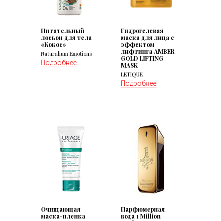
Питательный
Гидрогелевая
лосьон для тела
маска для лица с
«Кокос»
эффектом
лифтинга AMBER
Naturalium Emotions
GOLD LIFTING
Подробнее
MASK
LETIQUE
Подробнее
Очищающая
Парфюмерная
маска-пленка
вода 1 Million