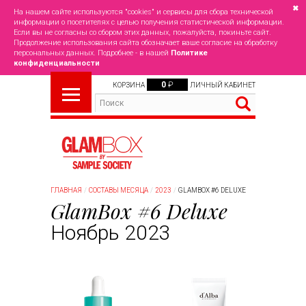
✖
На нашем сайте используются "cookies" и сервисы для сбора технической
информации о посетителях с целью получения статистической информации.
Если вы не согласны со сбором этих данных, пожалуйста, покиньте сайт.
Продолжение использования сайта обозначает ваше согласие на обработку
персональных данных. Подробнее - в нашей
Политике
конфиденциальности
0
₽
КОРЗИНА
ЛИЧНЫЙ КАБИНЕТ
ГЛАВНАЯ
СОСТАВЫ МЕСЯЦА
2023
GLAMBOX #6 DELUXE
GlamBox #6 Deluxe
Ноябрь 2023