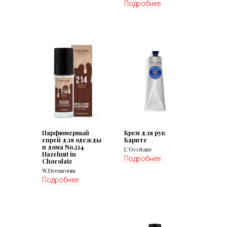
Подробнее
Парфюмeрный
Крем для рук
спрей для одежды
Карите
и дома No.214
L'Occitane
Hazelnut in
Подробнее
Chocolate
W.Dressroom
Подробнее