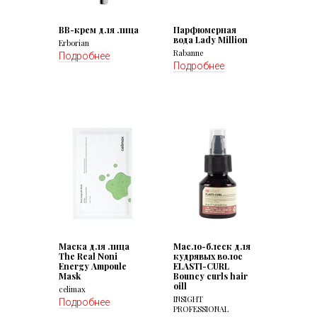
BB-крем для лица
Парфюмерная
вода Lady Million
Erborian
Rabanne
Подробнее
Подробнее
Маска для лица
Масло-блеск для
The Real Noni
кудрявых волос
Energy Ampoule
ELASTI-CURL
Mask
Bouncy curls hair
oill
celimax
INSIGHT
Подробнее
PROFESSIONAL