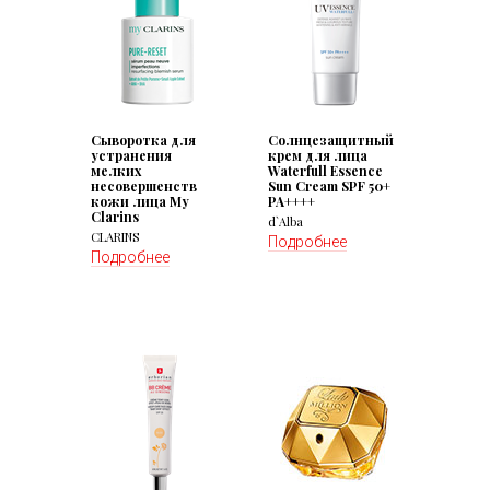
Сыворотка для
Солнцезащитный
устранения
крем для лица
мелких
Waterfull Essence
несовершенств
Sun Cream SPF 50+
кожи лица My
PA++++
Clarins
d`Alba
CLARINS
Подробнее
Подробнее