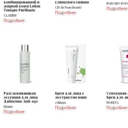
комбинированной и
глянцевого сияния
NARCISO ROD
жирной кожи Lotion
Clé de Peau Beauté
Подробнее
Tonique Purifiante
Подробнее
CLARINS
Подробнее
Разглаживающая
Крем для лица с
Сенсидиан 
эссенция для лица
экстрактом нони
Крем для ли
Дайнемик Anti-age
celimax
NOREVA
Elemis
Подробнее
Подробнее
Подробнее