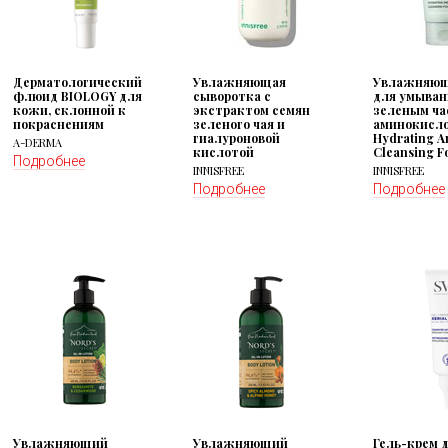
Дерматологический
Увлажняющая
Увлажняющ
флюид BIOLOGY для
сыворотка с
для умыван
кожи, склонной к
экстрактом семян
зеленым ча
покраснениям
зеленого чая и
аминокисл
гиалуроновой
Hydrating A
A-DERMA
кислотой
Cleansing F
Подробнее
INNISFREE
INNISFREE
Подробнее
Подробнее
Увлажняющий
Увлажняющий
Гель-крем 