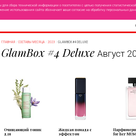
ы для сбора технической информации о посетителях с целью получения статистическо
жение использования сайта обозначает ваше согласие на обработку персональных дан
ГЛАВНАЯ
СОСТАВЫ МЕСЯЦА
2023
GLAMBOX #4 DELUXE
GlamBox #4 Deluxe
Август 2
Очищающий тоник
Жидкая помада с
Парфюмерна
для
эффектом
for her MUS