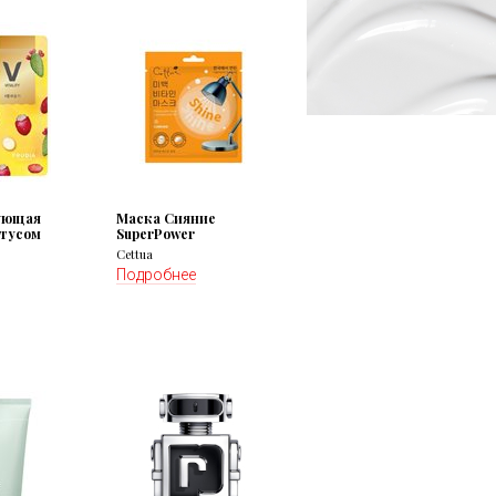
ующая
Маска Сияние
ктусом
SuperPower
Cettua
Подробнее