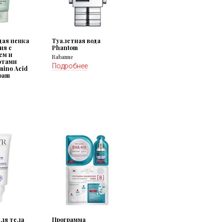
ая пенка
Туалетная вода
ия с
Phantom
ем и
Rabanne
отами
Подробнее
mino Acid
oam
для тела
Программа