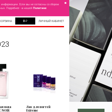
✖
й информации. Если вы не согласны со сбором
ных. Подробнее - в нашей
Политике
0
₽
КОРЗИНА
ЛИЧНЫЙ КАБИНЕТ
023
я вода
Лак для ногтей
C NOIR
Extreme