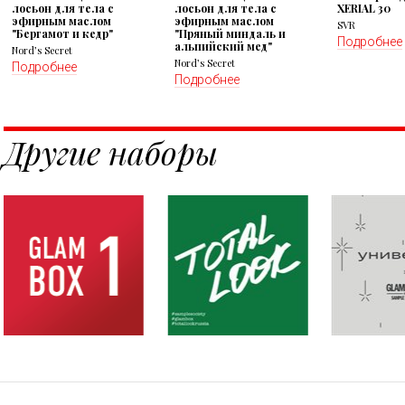
лосьон для тела с
лосьон для тела с
XERIAL 30
эфирным маслом
эфирным маслом
SVR
"Бергамот и кедр"
"Пряный миндаль и
Подробнее
альпийский мед"
Nord’s Secret
Nord’s Secret
Подробнее
Подробнее
Другие наборы