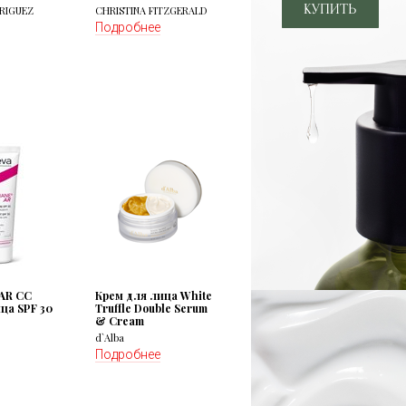
RIGUEZ
CHRISTINA FITZGERALD
Подробнее
AR CC
Крем для лица White
ца SPF 30
Truffle Double Serum
& Cream
d`Alba
Подробнее