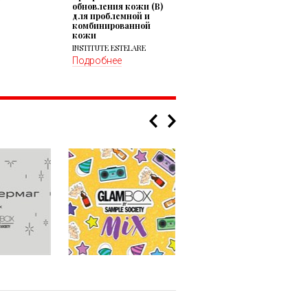
обновления кожи (В)
для проблемной и
комбинированной
кожи
INSTITUTE ESTELARE
Подробнее