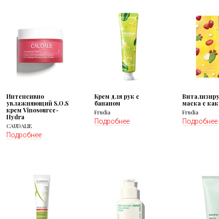
Интенсивно
Крем для рук с
Витализир
увлажняющий S.O.S
бананом
маска с ка
крем Vinosource-
Frudia
Frudia
Hydra
Подробнее
Подробнее
CAUDALIE
Подробнее