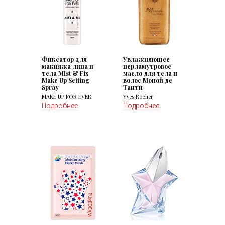
Фиксатор для
Увлажняющее
макияжа лица и
перламутровое
тела Mist & Fix
масло для тела и
Make Up Setting
волос Моной де
Spray
Таити
MAKE UP FOR EVER
Yves Rocher
Подробнее
Подробнее