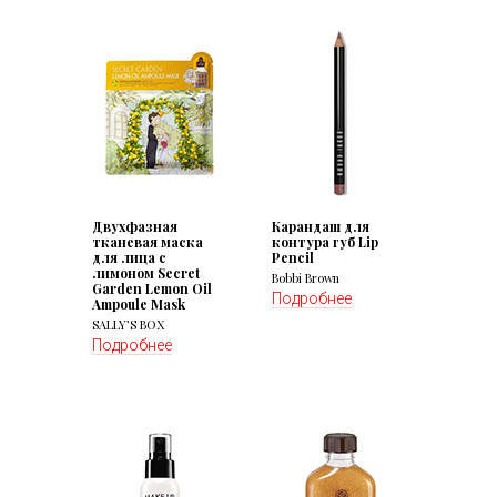
Двухфазная
Карандаш для
тканевая маска
контура губ Lip
для лица с
Pencil
лимоном Secret
Bobbi Brown
Garden Lemon Oil
Подробнее
Ampoule Mask
SALLY’S BOX
Подробнее