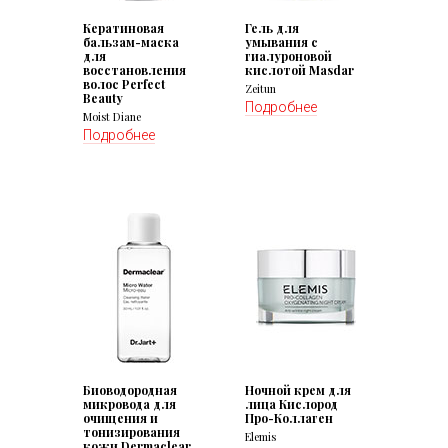
Кератиновая
Гель для
бальзам-маска
умывания с
для
гиалуроновой
восстановления
кислотой Masdar
волос Perfect
Zeitun
Beauty
Подробнее
Moist Diane
Подробнее
Биоводородная
Ночной крем для
микровода для
лица Кислород
очищения и
Про-Коллаген
тонизирования
Elemis
кожи Dermaclear