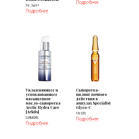
Подробнее
Dr. Jart+
Подробнее
Увлажняющее и
Сыворотка-
успокаивающее
пилинг ночного
насыщенное
действия в
масло-сыворотка
ампулах Specialist
Arctic Hydra Care
Glyco-C
[Arktis]
VICHY
LUMENE
Подробнее
Подробнее