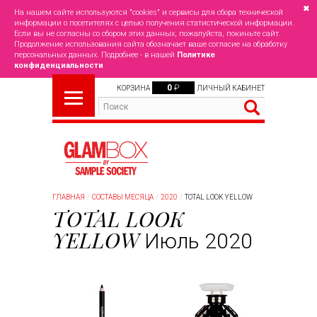
✖
На нашем сайте используются "cookies" и сервисы для сбора технической
информации о посетителях с целью получения статистической информации.
Если вы не согласны со сбором этих данных, пожалуйста, покиньте сайт.
Продолжение использования сайта обозначает ваше согласие на обработку
персональных данных. Подробнее - в нашей
Политике
конфиденциальности
0
₽
КОРЗИНА
ЛИЧНЫЙ КАБИНЕТ
ГЛАВНАЯ
СОСТАВЫ МЕСЯЦА
2020
TOTAL LOOK YELLOW
TOTAL LOOK
YELLOW
Июль 2020