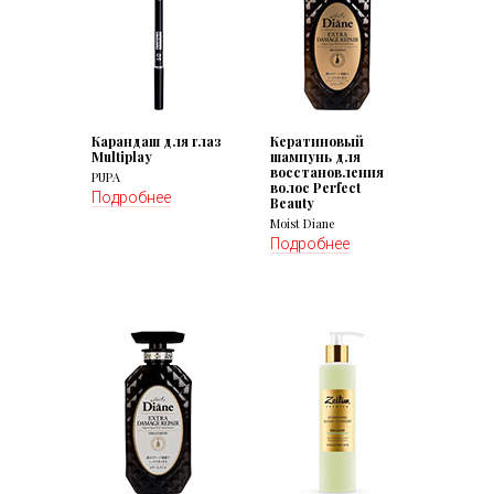
Карандаш для глаз
Кератиновый
Multiplay
шампунь для
восстановления
PUPA
волос Perfect
Подробнее
Beauty
Moist Diane
Подробнее