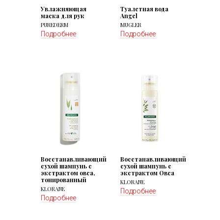
Увлажняющая
Туалетная вода
маска для рук
Angel
PUREDERM
MUGLER
Подробнее
Подробнее
Восстанавливающий
Восстанавливающий
сухой шампунь с
сухой шампунь с
экстрактом овса,
экстрактом Овса
тонированный
KLORANE
KLORANE
Подробнее
Подробнее