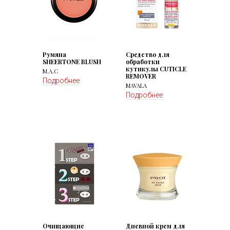
Румяна
Средство для
SHEERTONE BLUSH
обработки
кутикулы CUTICLE
M.A.C
REMOVER
Подробнее
MAVALA
Подробнее
Очищающие
Дневной крем для