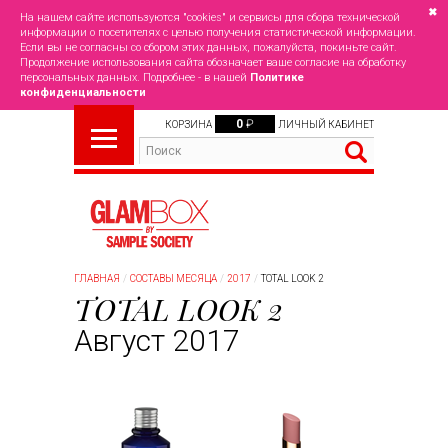
✖
На нашем сайте используются "cookies" и сервисы для сбора технической
информации о посетителях с целью получения статистической информации.
Если вы не согласны со сбором этих данных, пожалуйста, покиньте сайт.
Продолжение использования сайта обозначает ваше согласие на обработку
персональных данных. Подробнее - в нашей
Политике
конфиденциальности
0
₽
КОРЗИНА
ЛИЧНЫЙ КАБИНЕТ
ГЛАВНАЯ
СОСТАВЫ МЕСЯЦА
2017
TOTAL LOOK 2
TOTAL LOOK 2
Август 2017