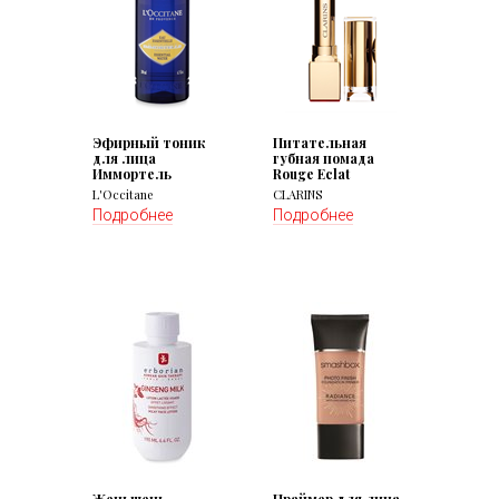
Эфирный тоник
Питательная
для лица
губная помада
Иммортель
Rouge Eclat
L'Occitane
CLARINS
Подробнее
Подробнее