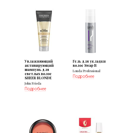
Увлажняющий
Гель для укладки
активирующий
волос Swap It
шампунь для
Londa Professional
светлых волос
Подробнее
SHEER BLONDE
John Frieda
Подробнее