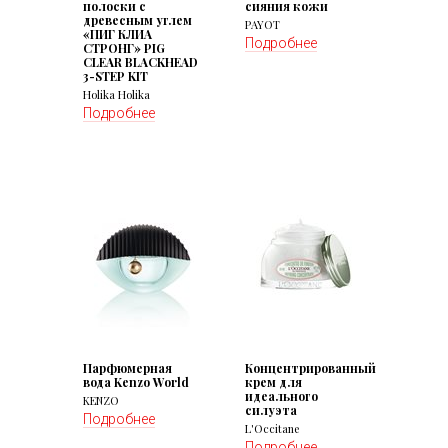
полоски с
сияния кожи
древесным углем
PAYOT
«ПИГ КЛИА
Подробнее
СТРОНГ» PIG
CLEAR BLACKHEAD
3-STEP KIT
Holika Holika
Подробнее
Парфюмерная
Концентрированный
вода Kenzo World
крем для
идеального
KENZO
силуэта
Подробнее
L'Occitane
Подробнее