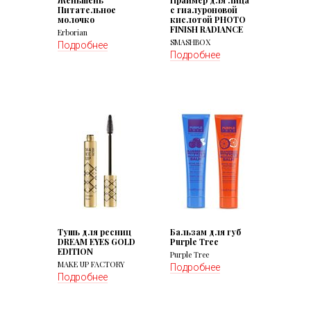
Женьшень
Праймер для лица
Питательное
с гиалуроновой
молочко
кислотой PHOTO
FINISH RADIANCE
Erborian
SMASHBOX
Подробнее
Подробнее
Тушь для ресниц
Бальзам для губ
DREAM EYES GOLD
Purple Tree
EDITION
Purple Tree
MAKE UP FACTORY
Подробнее
Подробнее