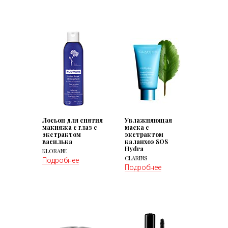
Лосьон для снятия
Увлажняющая
макияжа с глаз с
маска с
экстрактом
экстрактом
василька
каланхоэ SOS
Hydra
KLORANE
CLARINS
Подробнее
Подробнее