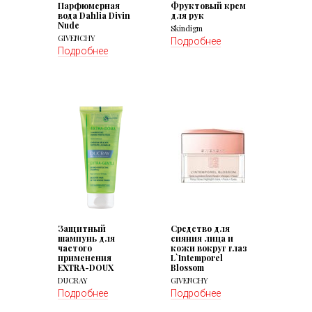
Парфюмерная
Фруктовый крем
вода Dahlia Divin
для рук
Nude
Skindigm
GIVENCHY
Подробнее
Подробнее
Защитный
Средство для
шампунь для
сияния лица и
частого
кожи вокруг глаз
применения
L`Intemporel
EXTRA-DOUX
Blossom
DUCRAY
GIVENCHY
Подробнее
Подробнее