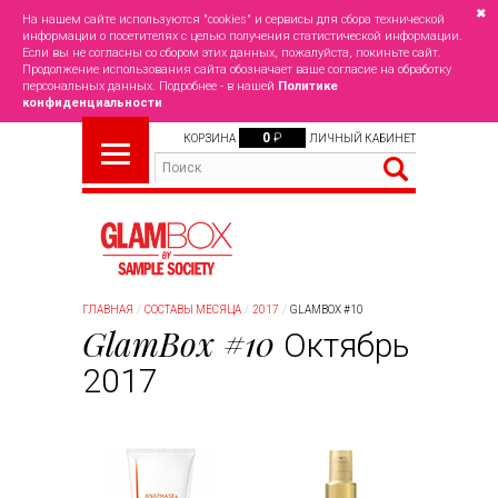
✖
На нашем сайте используются "cookies" и сервисы для сбора технической
информации о посетителях с целью получения статистической информации.
Если вы не согласны со сбором этих данных, пожалуйста, покиньте сайт.
Продолжение использования сайта обозначает ваше согласие на обработку
персональных данных. Подробнее - в нашей
Политике
конфиденциальности
0
₽
КОРЗИНА
ЛИЧНЫЙ КАБИНЕТ
ГЛАВНАЯ
СОСТАВЫ МЕСЯЦА
2017
GLAMBOX #10
GlamBox #10
Октябрь
2017