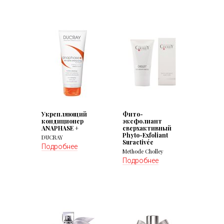
Укрепляющий
Фито-
кондиционер
эксфолиант
ANAPHASE +
сверхактивный
Phyto-Exfoliant
DUCRAY
Suractivée
Подробнее
Methode Cholley
Подробнее