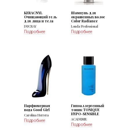
KERACNYL
Шампунь для
Очищающий гель
окрашенных волос
для лица и тела
Color Radiance
DUCRAY
Londa Professional
Подробнее
Подробнее
Парфюмерная
Гипоаллергенный
вода Good Girl
тоник TONIQUE
HYPO-SENSIBLE
Carolina Herrera
ACADEMIE
Подробнее
Подробнее