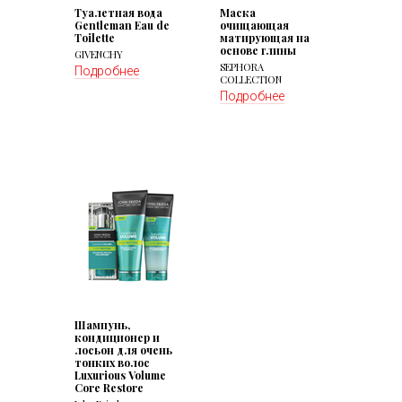
Туалетная вода
Маска
Gentleman Eau de
очищающая
Toilette
матирующая на
основе глины
GIVENCHY
SEPHORA
Подробнее
COLLECTION
Подробнее
Шампунь,
кондиционер и
лосьон для очень
тонких волос
Luxurious Volume
Core Restore