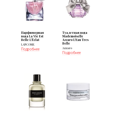
Парфюмерная
Туалетная вода
вода La Vie Est
Mademoiselle
Belle L’Éclat
Azzaro L'Eau Tres
Belle
LANCOME
Azzaro
Подробнее
Подробнее