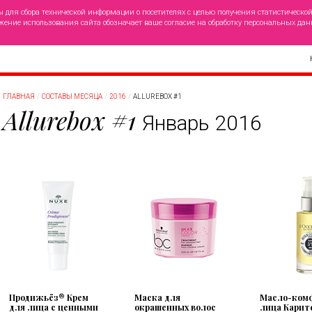
ы для сбора технической информации о посетителях с целью получения статистическо
жение использования сайта обозначает ваше согласие на обработку персональных дан
ГЛАВНАЯ
СОСТАВЫ МЕСЯЦА
2016
ALLUREBOX #1
Allurebox #1
Январь 2016
Продижьёз® Крем
Маска для
Масло-ком
для лица с ценными
окрашенных волос
лица Карит