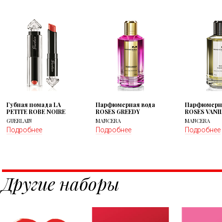
Губная помада LA
Парфюмерная вода
Парфюмерна
PETITE ROBE NOIRE
ROSES GREEDY
ROSES VANI
GUERLAIN
MANCERA
MANCERA
Подробнее
Подробнее
Подробнее
Другие наборы