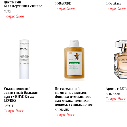
цветками
BONACURE
L'Occitane
бессмертника синего
Подробнее
Подробнее
NUXE
Подробнее
Увлажняющий
Питательный
Аромат LE 
защитный бальзам
шампунь с маслом
ELIE SAAB
для губ HYDRA 24
финика пустынного
Подробнее
LÈVRES
для сухих, ломких и
поврежденных волос
PAYOT
KLORANE
Подробнее
Подробнее