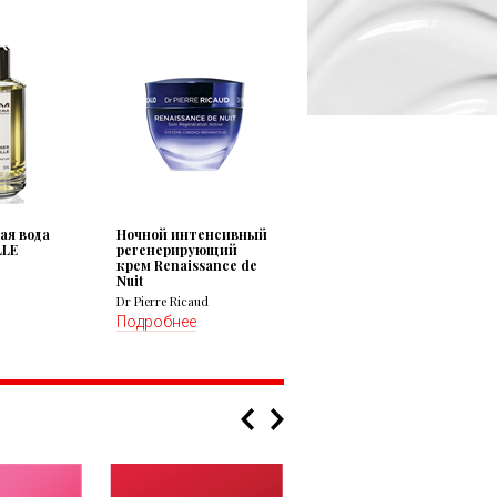
я вода
Ночной интенсивный
LLE
регенерирующий
крем Renaissance de
Nuit
Dr Pierre Ricaud
Подробнее