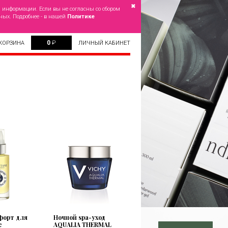
✖
й информации. Если вы не согласны со сбором
ных. Подробнее - в нашей
Политике
0
₽
КОРЗИНА
ЛИЧНЫЙ КАБИНЕТ
форт для
Ночной spa-уход
е
AQUALIA THERMAL