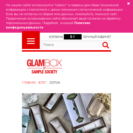
✖
На нашем сайте используются "cookies" и сервисы для сбора технической
информации о посетителях с целью получения статистической информации.
Если вы не согласны со сбором этих данных, пожалуйста, покиньте сайт.
Продолжение использования сайта обозначает ваше согласие на обработку
персональных данных. Подробнее - в нашей
Политике
конфиденциальности
0
₽
КОРЗИНА
ЛИЧНЫЙ КАБИНЕТ
ГЛАВНАЯ
БЛОГ
ZEITUN