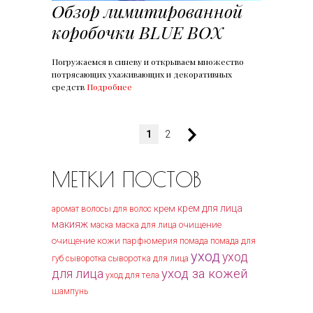
Обзор лимитированной
коробочки BLUE BOX
Погружаемся в синеву и открываем множество
потрясающих ухаживающих и декоративных
средств
Подробнее
1
2
МЕТКИ ПОСТОВ
крем
крем для лица
волосы
аромат
для волос
макияж
маска для лица
очищение
маска
очищение кожи
парфюмерия
помада
помада для
уход
уход
губ
сыворотка
сыворотка для лица
уход за кожей
для лица
уход для тела
шампунь