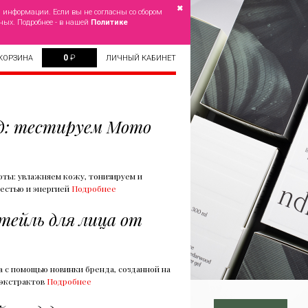
✖
й информации. Если вы не согласны со сбором
ных. Подробнее - в нашей
Политике
0
₽
КОРЗИНА
ЛИЧНЫЙ КАБИНЕТ
од: тестируем Momo
оты: увлажняем кожу, тонизируем и
жестью и энергией
Подробнее
ейль для лица от
а с помощью новинки бренда, созданной на
 экстрактов
Подробнее