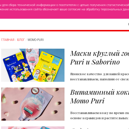
ы для сбора технической информации о посетителях с целью получения статистическо
жение использования сайта обозначает ваше согласие на обработку персональных дан
ГЛАВНАЯ
БЛОГ
MOMO-PURI
Маски круглый г
Puri и Saborino
Японское качество для нашей крас
восстанавливаем, наполняя ее све
Витаминный кокт
Momo Puri
Восстанавливаем кожу во время сн
основе керамидов и растительных