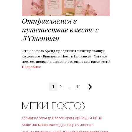
Отправляемся в
путешествие вместе с
Л’Окситан
Этой осенью бренд представил лимитированную
коллекцию «Вишневый Цвет в Провансе». Мы уже
протестировали новинки и готовы о них рассказать!
Подробнее
1
2
...
11
МЕТКИ ПОСТОВ
крем
крем для лица
волосы
аромат
для волос
макияж
маска для лица
очищение
маска
очищение кожи
парфюмерия
помада
помада для