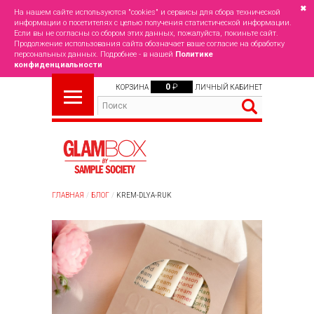
✖
На нашем сайте используются "cookies" и сервисы для сбора технической
информации о посетителях с целью получения статистической информации.
Если вы не согласны со сбором этих данных, пожалуйста, покиньте сайт.
Продолжение использования сайта обозначает ваше согласие на обработку
персональных данных. Подробнее - в нашей
Политике
конфиденциальности
0
₽
КОРЗИНА
ЛИЧНЫЙ КАБИНЕТ
ГЛАВНАЯ
БЛОГ
KREM-DLYA-RUK