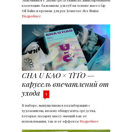
Знакомимся с двумя средствами из лимитированной
коллекции: бальзамом для губ на основе масел Lip
Oil Balm и кремом для рук Jeunesse des Mains
Подробнее
CHA U KAO × TITO —
карусель впечатлений от
ухода
1
В наборе, выпущенном в коллаборации с
художником, можно обнаружить средства,
которые подарят массу эмоций как от
использования, так и от эффекта
Подробнее