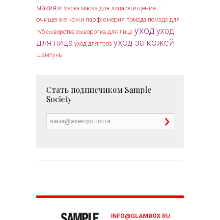
макияж
маска для лица
очищение
маска
очищение кожи
парфюмерия
помада
помада для
уход
уход
губ
сыворотка
сыворотка для лица
уход за кожей
для лица
уход для тела
шампунь
Стать подписчиком
Sample
Society
INFO@GLAMBOX.RU