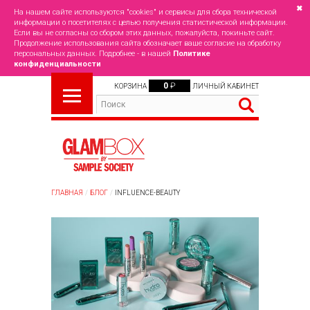
✖
На нашем сайте используются "cookies" и сервисы для сбора технической
информации о посетителях с целью получения статистической информации.
Если вы не согласны со сбором этих данных, пожалуйста, покиньте сайт.
Продолжение использования сайта обозначает ваше согласие на обработку
персональных данных. Подробнее - в нашей
Политике
конфиденциальности
0
₽
КОРЗИНА
ЛИЧНЫЙ КАБИНЕТ
ГЛАВНАЯ
БЛОГ
INFLUENCE-BEAUTY