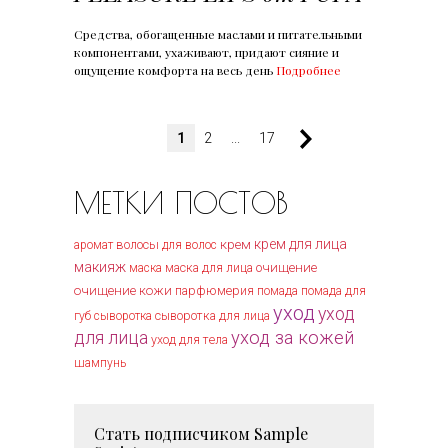
Средства, обогащенные маслами и питательными
компонентами, ухаживают, придают сияние и
ощущение комфорта на весь день
Подробнее
1
2
...
17
МЕТКИ ПОСТОВ
крем
крем для лица
волосы
аромат
для волос
макияж
маска для лица
очищение
маска
очищение кожи
парфюмерия
помада
помада для
уход
уход
губ
сыворотка
сыворотка для лица
уход за кожей
для лица
уход для тела
шампунь
Стать подписчиком
Sample