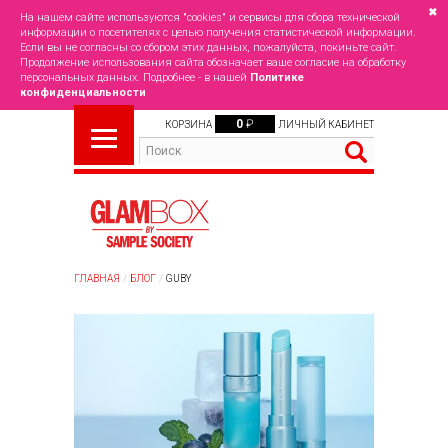
✖
На нашем сайте используются "cookies" и сервисы для сбора технической
информации о посетителях с целью получения статистической информации.
Если вы не согласны со сбором этих данных, пожалуйста, покиньте сайт.
Продолжение использования сайта обозначает ваше согласие на обработку
персональных данных. Подробнее - в нашей
Политике
конфиденциальности
0
₽
КОРЗИНА
ЛИЧНЫЙ КАБИНЕТ
ГЛАВНАЯ
БЛОГ
GUBY