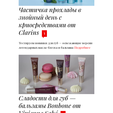
Частичка прохлады в
знойный день с
криосредствами от
Clarins
1
Тестируем новинки для губ — освежающие версии
легендарных масла-блеска и бальзама
Подробнее
Сладости для губ —
бальзамы Bonbone от
Vivienne Sabó