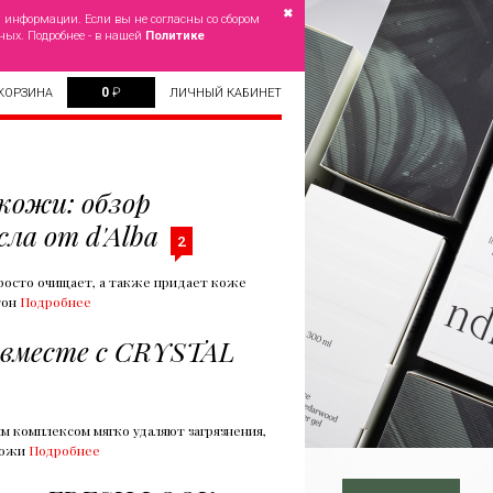
✖
й информации. Если вы не согласны со сбором
ных. Подробнее - в нашей
Политике
0
₽
КОРЗИНА
ЛИЧНЫЙ КАБИНЕТ
кожи: обзор
ла от d'Alba
2
просто очищает, а также придает коже
тон
Подробнее
 вместе с CRYSTAL
 комплексом мягко удаляют загрязнения,
кожи
Подробнее