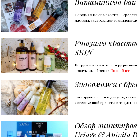
Витаминный рай
Сегодня в меню красоты — средст
маслами, экстрактами и аминокис
Ритуалы красоты
SKIN
Погружаемся в атмосферу роскошно
продуктами бренда
Подробнее
Знакомимся с бр
Тестируем новинки для ухода за к
естественной красоты и защиты о
Обзор лимитиров
Uriage & Apivita 