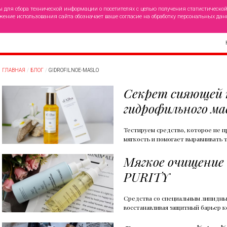
ы для сбора технической информации о посетителях с целью получения статистическо
жение использования сайта обозначает ваше согласие на обработку персональных дан
ГЛАВНАЯ
БЛОГ
GIDROFILNOE-MASLO
Секрет сияющей 
гидрофильного мас
Тестируем средство, которое не 
мягкость и помогает выравнивать 
Мягкое очищение
PURITY
Средства со специальным липидным
восстанавливая защитный барьер 