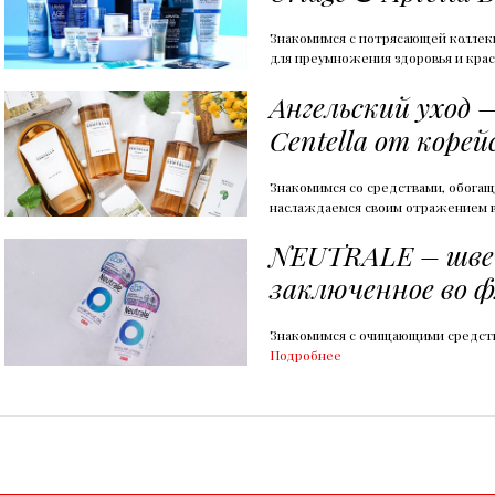
Знакомимся с потрясающей коллек
для преумножения здоровья и крас
Ангельский уход 
Centella от корей
Знакомимся со средствами, обогащ
наслаждаемся своим отражением 
NEUTRALE – швей
заключенное во 
Знакомимся с очищающими средств
Подробнее