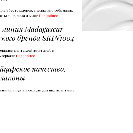
цией бестселлеров, специально собранных
оты лица, тела и волос
Подробнее
– линия Madagascar
ского бренда SKIN1004
енными центеллой азиатской, и
в зеркале
Подробнее
царское качество,
флаконы
ами бренда и проводим для них испытание