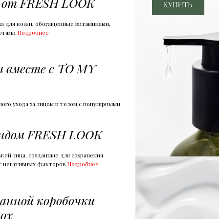
 от FRESH LOOK
ва для кожи, обогащенные витаминами,
лотами
Подробнее
 вместе с TO MY
го ухода за лицом и телом с популярными
ендом FRESH LOOK
ожей лица, созданные для сохранения
т негативных факторов
Подробнее
анной коробочки
Box