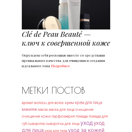
Clé de Peau Beauté —
ключ к совершенной коже
Окружаем себя роскошью вместе со средствами
премиального качества для очищения и создания
идеального тона
Подробнее
МЕТКИ ПОСТОВ
крем
крем для лица
волосы
аромат
для волос
макияж
маска для лица
очищение
маска
очищение кожи
парфюмерия
помада
помада для
уход
уход
губ
сыворотка
сыворотка для лица
уход за кожей
для лица
уход для тела