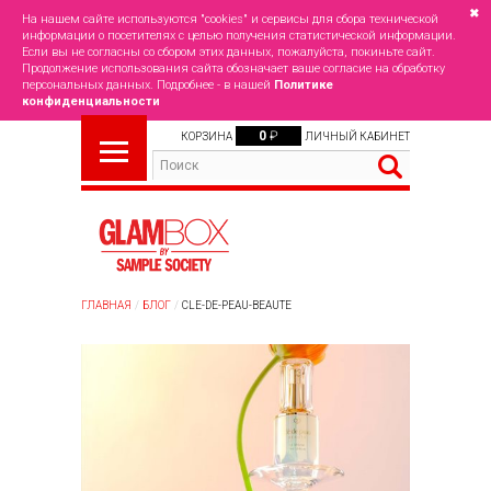
✖
На нашем сайте используются "cookies" и сервисы для сбора технической
информации о посетителях с целью получения статистической информации.
Если вы не согласны со сбором этих данных, пожалуйста, покиньте сайт.
Продолжение использования сайта обозначает ваше согласие на обработку
персональных данных. Подробнее - в нашей
Политике
конфиденциальности
0
₽
КОРЗИНА
ЛИЧНЫЙ КАБИНЕТ
ГЛАВНАЯ
БЛОГ
CLE-DE-PEAU-BEAUTE