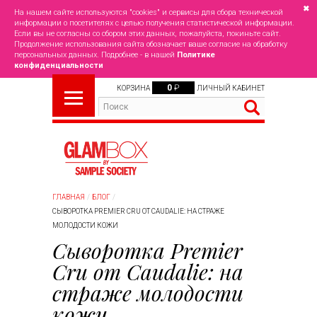
✖
На нашем сайте используются "cookies" и сервисы для сбора технической
информации о посетителях с целью получения статистической информации.
Если вы не согласны со сбором этих данных, пожалуйста, покиньте сайт.
Продолжение использования сайта обозначает ваше согласие на обработку
персональных данных. Подробнее - в нашей
Политике
конфиденциальности
0
₽
КОРЗИНА
ЛИЧНЫЙ КАБИНЕТ
ГЛАВНАЯ
БЛОГ
СЫВОРОТКА PREMIER CRU ОТ CAUDALIE: НА СТРАЖЕ
МОЛОДОСТИ КОЖИ
Сыворотка Premier
Cru от Caudalie: на
страже молодости
кожи