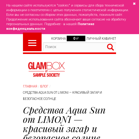
✖
На нашем сайте используются "cookies" и сервисы для сбора технической
информации о посетителях с целью получения статистической информации.
Если вы не согласны со сбором этих данных, пожалуйста, покиньте сайт.
Продолжение использования сайта обозначает ваше согласие на обработку
персональных данных. Подробнее - в нашей
Политике
конфиденциальности
0
₽
КОРЗИНА
ЛИЧНЫЙ КАБИНЕТ
ГЛАВНАЯ
БЛОГ
СРЕДСТВА AQUA SUN ОТ LIMONI — КРАСИВЫЙ ЗАГАР И
БЕЗОПАСНОЕ СОЛНЦЕ
Средства Aqua Sun
от LIMONI —
красивый загар и
безопасное солнце