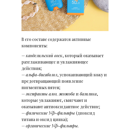
В его составе содержатся активные
компоненты:
—
канделильский воск
, который оказывает
разглаживающее и увлажняющее
действия;
—
альфа-бисаболол
, успокаивающий кожу и
предотвращающий появление
пигментных пятен;
—
экстракты алоэ, жожоба
и
базилика
,
которые увлажняют, смягчают и
оказывают антиоксидантное действие;
—
физические УФ-фильтры
(диоксид
титана и оксид цинка);
—
органические УФ-фильтры
.