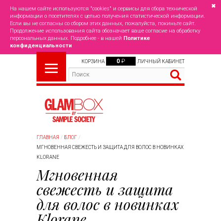
✖
На нашем сайте используются "cookies" и сервисы для сбора технической
информации о посетителях с целью получения статистической информации.
Если вы не согласны со сбором этих данных, пожалуйста, покиньте сайт.
Продолжение использования сайта обозначает ваше согласие на обработку
персональных данных. Подробнее - в нашей
Политике
конфиденциальности
0
₽
КОРЗИНА
ЛИЧНЫЙ КАБИНЕТ
ГЛАВНАЯ
БЛОГ
МГНОВЕННАЯ СВЕЖЕСТЬ И ЗАЩИТА ДЛЯ ВОЛОС В НОВИНКАХ
KLORANE
Мгновенная
свежесть и защита
для волос в новинках
Klorane