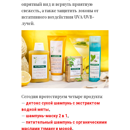
опрятный вид и вернуть приятную
свежесть, а также защитить локоны от
негативного воздействия UVA/UVB-
лучей.
Сегодня протестируем четыре продукта:
—
детокс сухой шампунь с экстрактом
,
водной мяты
—
,
шампунь-маску 2 в 1
—
питательный шампунь с органическими
,
маслами туману и моной