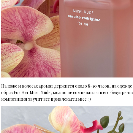
На коже и волосах аромат держится около 8-10 часов, на одежд
образ For Her Musc Nude, можно не сомневаться в его безупреч
композиция звучит все привлекательнее. :)