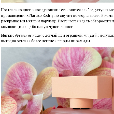
Постепенно цветочное дуновение становится слабее, уступая м
произведениях Narciso Rodriguez звучит по-королевски! В ко
раскрывается мягко и чарующе. Растекается вдаль обворожит
композиции еще большую чувственность.
Мягкие
древесные ноты
с легчайшей огранкой
пачулей
выступаю
выгодно оттеняя более легкие аккорды пирамиды.