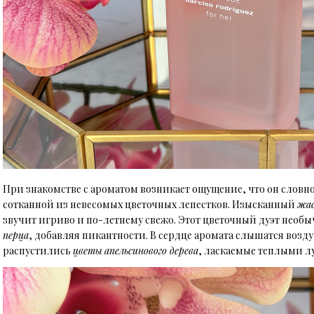
При знакомстве с ароматом возникает ощущение, что он словн
сотканной из невесомых цветочных лепестков. Изысканный
жа
звучит игриво и по-летнему свежо. Этот цветочный дуэт необ
перца
, добавляя пикантности. В сердце аромата слышатся воз
распустились
цветы
апельсинового дерева
, ласкаемые теплыми л