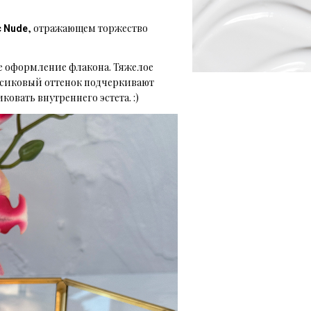
, отражающем торжество
c Nude
е оформление флакона. Тяжелое
рсиковый оттенок подчеркивают
вать внутреннего эстета. :)