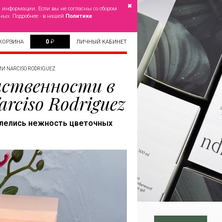
✖
й информации. Если вы не согласны со сбором
ных. Подробнее - в нашей
Политике
0
₽
КОРЗИНА
ЛИЧНЫЙ КАБИНЕТ
 NARCISO RODRIGUEZ
нственности в
ciso Rodriguez
плелись нежность цветочных