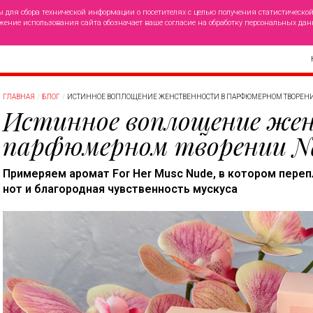
ы для сбора технической информации о посетителях с целью получения статистическо
жение использования сайта обозначает ваше согласие на обработку персональных дан
ГЛАВНАЯ
БЛОГ
ИСТИННОЕ ВОПЛОЩЕНИЕ ЖЕНСТВЕННОСТИ В ПАРФЮМЕРНОМ ТВОРЕНИИ
Истинное воплощение же
парфюмерном творении Nar
Примеряем аромат For Her Musc Nude, в котором пере
нот и благородная чувственность мускуса