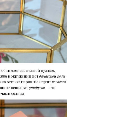
о обнимает вас нежной вуалью,
смин
в окружении нот
дамасской розы
ычно оттеняет пряный акцент
розового
душные всполохи
цитрусов
— это
учами солнца.