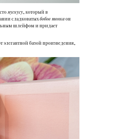
есто
мускусу
, который в
мпании сладковатых
бобов тонка
он
ельным шлейфом и придает
т элегантной базой произведения,