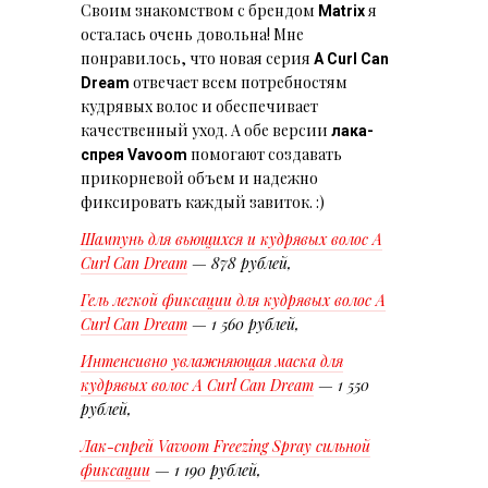
Своим знакомством с брендом
я
Matrix
осталась очень довольна! Мне
понравилось, что новая серия
A Curl Can
отвечает всем потребностям
Dream
кудрявых волос и обеспечивает
качественный уход. А обе версии
лака-
помогают создавать
спрея Vavoom
прикорневой объем и надежно
фиксировать каждый завиток. :)
Шампунь для вьющихся и кудрявых волос A
Curl Can Dream
— 878 рублей,
Гель легкой фиксации для кудрявых волос A
Curl Can Dream
— 1 560 рублей,
Интенсивно увлажняющая маска для
кудрявых волос A Curl Can Dream
— 1 550
рублей,
Лак-спрей Vavoom Freezing Spray сильной
фиксации
— 1 190 рублей,