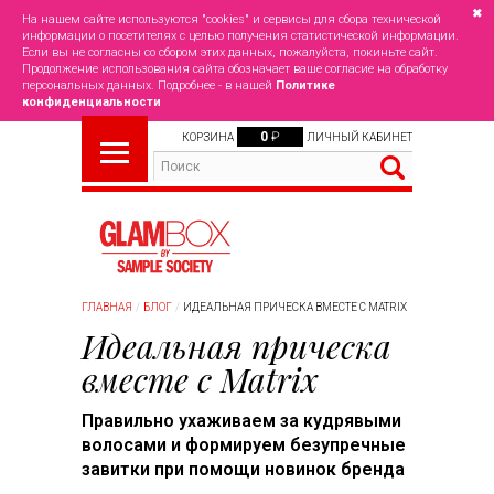
✖
На нашем сайте используются "cookies" и сервисы для сбора технической
информации о посетителях с целью получения статистической информации.
Если вы не согласны со сбором этих данных, пожалуйста, покиньте сайт.
Продолжение использования сайта обозначает ваше согласие на обработку
персональных данных. Подробнее - в нашей
Политике
конфиденциальности
0
₽
КОРЗИНА
ЛИЧНЫЙ КАБИНЕТ
ГЛАВНАЯ
БЛОГ
ИДЕАЛЬНАЯ ПРИЧЕСКА ВМЕСТЕ С MATRIX
Идеальная прическа
вместе с Matrix
Правильно ухаживаем за кудрявыми
волосами и формируем безупречные
завитки при помощи новинок бренда