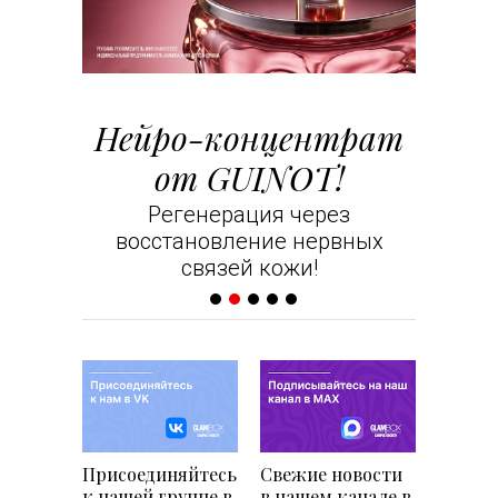
т
Нейро-концентрат
С лю
от GUINOT!
Ваши 
ion Gold
Регенерация через
восстановление нервных
связей кожи!
Присоединяйтесь
Свежие новости
к нашей группе в
в нашем канале в