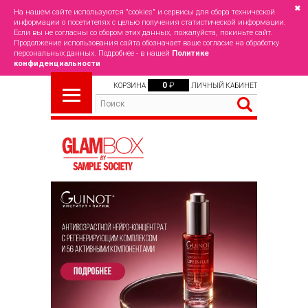
✖
На нашем сайте используются "cookies" и сервисы для сбора технической
информации о посетителях с целью получения статистической информации.
Если вы не согласны со сбором этих данных, пожалуйста, покиньте сайт.
Продолжение использования сайта обозначает ваше согласие на обработку
персональных данных. Подробнее - в нашей
Политике
конфиденциальности
0
₽
КОРЗИНА
ЛИЧНЫЙ КАБИНЕТ