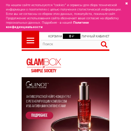
✖
На нашем сайте используются "cookies" и сервисы для сбора технической
информации о посетителях с целью получения статистической информации.
Если вы не согласны со сбором этих данных, пожалуйста, покиньте сайт.
Продолжение использования сайта обозначает ваше согласие на обработку
персональных данных. Подробнее - в нашей
Политике
конфиденциальности
0
₽
КОРЗИНА
ЛИЧНЫЙ КАБИНЕТ