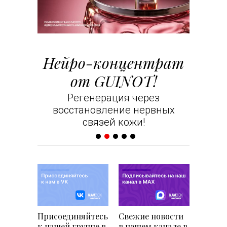
т
Нейро-концентрат
С лю
от GUINOT!
Ваши 
ion Gold
Регенерация через
восстановление нервных
связей кожи!
Присоединяйтесь
Свежие новости
к нашей группе в
в нашем канале в