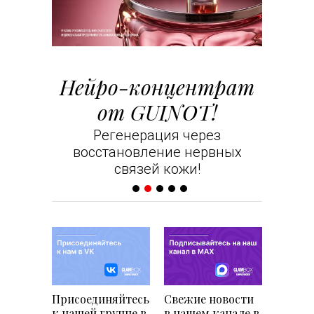
т
Нейро-концентрат
С лю
от GUINOT!
Ваши 
ion Gold
Регенерация через
восстановление нервных
связей кожи!
Присоединяйтесь
Свежие новости
к нашей группе в
в нашем канале в