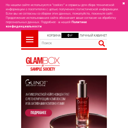
✖
На нашем сайте используются "cookies" и сервисы для сбора технической
информации о посетителях с целью получения статистической информации.
Если вы не согласны со сбором этих данных, пожалуйста, покиньте сайт.
Продолжение использования сайта обозначает ваше согласие на обработку
персональных данных. Подробнее - в нашей
Политике
конфиденциальности
0
₽
КОРЗИНА
ЛИЧНЫЙ КАБИНЕТ